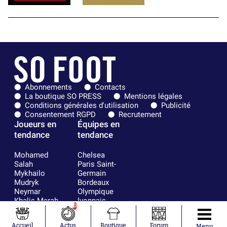
Abonnements
Contacts
La boutique SO PRESS
Mentions légales
Conditions générales d'utilisation
Publicité
Consentement RGPD
Recrutement
Joueurs en
Équipes en
tendance
tendance
Mohamed
Chelsea
Salah
Paris Saint-
Mykhailo
Germain
Mudryk
Bordeaux
Neymar
Olympique
Khalis Merah
lyonnais
0
Loïs Openda
FIFA
Moussa
Real Madrid
Accueil
Actus
Boutique
Forum
Menu