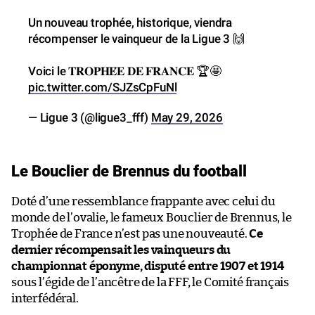
Un nouveau trophée, historique, viendra
récompenser le vainqueur de la Ligue 3 🙌
Voici le 𝐓𝐑𝐎𝐏𝐇𝐄́𝐄 𝐃𝐄 𝐅𝐑𝐀𝐍𝐂𝐄 🏆🤩
pic.twitter.com/SJZsCpFuNl
— Ligue 3 (@ligue3_fff)
May 29, 2026
Le Bouclier de Brennus du football
Doté d’une ressemblance frappante avec celui du
monde de l’ovalie, le fameux Bouclier de Brennus, le
Trophée de France n’est pas une nouveauté.
Ce
dernier récompensait les vainqueurs du
championnat éponyme, disputé entre 1907 et 1914
sous l’égide de l’ancêtre de la FFF, le Comité français
interfédéral.