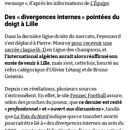
message
»
, d’après les informations de
L’Équipe
.
Des «
divergences internes
» pointées du
doigt à Lille
Dans la dernière ligne droite du mercato, Feyenoord
s’est déplacé à Pierre-Mauroy
pour recevoir une
sacrée claque (6-1)
en Ligue des champions, et
l’international algérien aurait alors réaffirmé son
envie de venir à Lille
, mais s’est, cette fois, heurté au
refus catégorique d’Olivier Létang et de Bruno
Genesio.
Depuis ces révélations, plusieurs sources
s’entremêlent. En effet, le site
Fennec Football
assure,
selon des proches du joueur, que
ce dernier est resté
«
professionnel
»
et
«
ouvert aux discussions
»
, tandis
que
La Voix du Nord
indique que ce transfert avorté
pourrait être lié à
«
des divergences internes au sein du