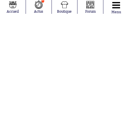
10
Loïs Openda
FIFA
Moussa
Real Madrid
Accueil
Actus
Boutique
Forum
Menu
Niakhaté
RC Strasbourg
Nicolás
AC Milan
Tagliafico
France
Pavel Šulc
RC Lens
Josh Maja
Gauthier Hein