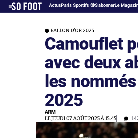
Actus
Paris Sportifs 🔞
S'abonner
Le Magazi
BALLON D’OR 2025
Camouflet p
avec deux a
les nommés 
2025
ARM
LE JEUDI 07 AOÛT 2025 À 15:45
14