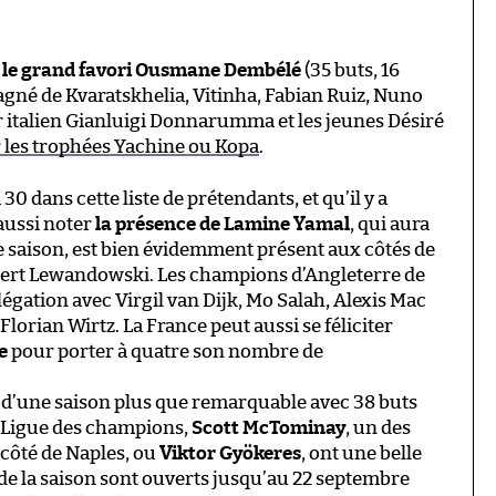
t
le grand favori Ousmane
Dembélé
(35 buts, 16
agné de Kvaratskhelia, Vitinha, Fabian Ruiz, Nuno
 italien Gianluigi Donnarumma et les jeunes Désiré
les trophées Yachine ou Kopa
.
 30 dans cette liste de prétendants, et qu’il y a
aussi noter
la présence de Lamine Yamal
, qui aura
te saison, est bien évidemment présent aux côtés de
bert Lewandowski. Les champions d’Angleterre de
égation avec Virgil van Dijk, Mo Salah, Alexis Mac
 Florian Wirtz. La France peut aussi se féliciter
e
pour porter à quatre son nombre de
r d’une saison plus que remarquable avec 38 buts
n Ligue des champions,
Scott McTominay
, un des
u côté de Naples, ou
Viktor Gyökeres
, ont une belle
 de la saison sont ouverts jusqu’au 22 septembre