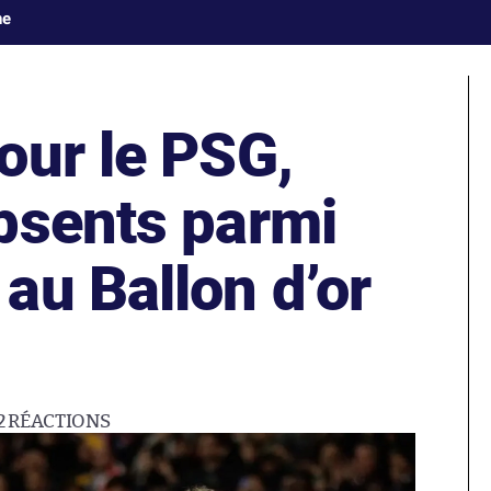
ne
our le PSG,
bsents parmi
au Ballon d’or
2
RÉACTIONS