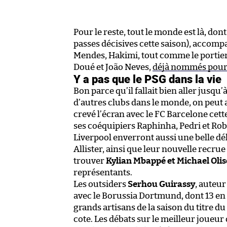
Pour le reste, tout le monde est là, don
passes décisives cette saison), accomp
Mendes, Hakimi, tout comme le portier
Doué et João Neves,
déjà nommés pour 
Y a pas que le PSG dans la vie
Bon parce qu’il fallait bien aller jusqu’à
d’autres clubs dans le monde, on peut 
crevé l’écran avec le FC Barcelone cet
ses coéquipiers Raphinha, Pedri et Ro
Liverpool enverront aussi une belle dél
Allister, ainsi que leur nouvelle recrue
trouver
Kylian Mbappé et Michael Olis
représentants.
Les outsiders
Serhou Guirassy
, auteu
avec le Borussia Dortmund, dont 13 e
grands artisans de la saison du titre d
cote. Les débats sur le meilleur joueur