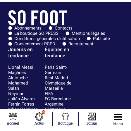
Abonnements
Contacts
La boutique SO PRESS
Mentions légales
Conditions générales d'utilisation
Publicité
Consentement RGPD
Recrutement
Joueurs en
Équipes en
tendance
tendance
Lionel Messi
Paris Saint-
Maghnes
Germain
Akliouche
Real Madrid
Mohamed
Olympique de
Salah
Marseille
Neymar
FIFA
Julián Álvarez
FC Barcelone
Ferrán Torres
Argentine
Kilian Corredor
Olympique
10
Franco
lyonnais
Mastantuono
AS Monaco
Accueil
Actus
Boutique
Forum
Menu
Orel Mangala
RC Strasbourg
Rio Mavuba
Trabzonspor