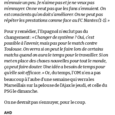
m’ennuie un peu. Je n’aime pas et je ne veux pas
m’ennuyer. On ne veut pas que les fans s’ennuient. On
est conscients qu’on doit s’améliorer. On ne peut pas
répéter les prestations comme face au FC Nantes (1-1). »
Pour y remédier, l’Espagnol n’exclut pas du
changement :
« Changer de système ? Oui, c’est
possible à l’avenir, mais pas pour le match contre
Toulouse. On verra si on peut le faire lors de certains
matchs quand on aura le temps pour le travailler. Si on
met en place des choses nouvelles pour tout le monde,
ça peut faire douter. Une idée a besoin de temps pour
qu’elle soit efficace.
»
Or, du temps, l’OM n’en a pas
beaucoup à l’aube d’une semaine qui verra les
Marseillais sur la pelouse de l’Ajax le jeudi, et celle du
PSG le dimanche.
On ne devrait pas s’ennuyer, pour le coup.
AHD