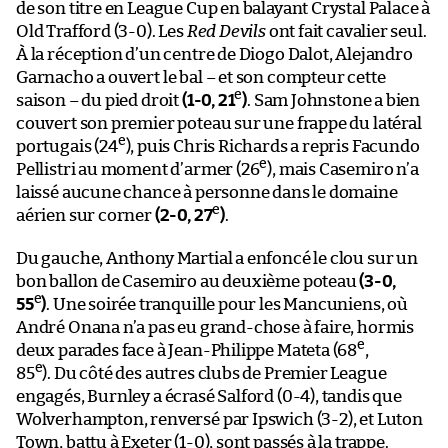
de son titre en League Cup en balayant Crystal Palace à
Old Trafford (3-0). Les
Red Devils
ont fait cavalier seul.
À la réception d’un centre de Diogo Dalot, Alejandro
Garnacho a ouvert le bal – et son compteur cette
e
saison – du pied droit
(1-0, 21
)
. Sam Johnstone a bien
couvert son premier poteau sur une frappe du latéral
e
portugais (24
), puis Chris Richards a repris Facundo
e
Pellistri au moment d’armer (26
), mais Casemiro n’a
laissé aucune chance à personne dans le domaine
e
aérien sur corner
(2-0, 27
)
.
Du gauche, Anthony Martial a enfoncé le clou sur un
bon ballon de Casemiro au deuxième poteau
(3-0,
e
55
)
. Une soirée tranquille pour les Mancuniens, où
André Onana n’a pas eu grand-chose à faire, hormis
e
deux parades face à Jean-Philippe Mateta (68
,
e
85
). Du côté des autres clubs de Premier League
engagés, Burnley a écrasé Salford (0-4), tandis que
Wolverhampton, renversé par Ipswich (3-2), et Luton
Town, battu à Exeter (1-0), sont passés à la trappe.