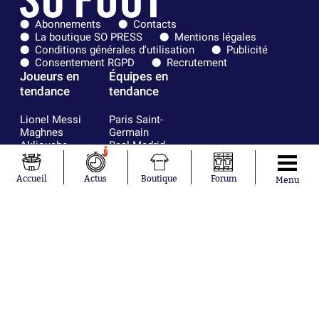
Abonnements
Contacts
La boutique SO PRESS
Mentions légales
Conditions générales d'utilisation
Publicité
Consentement RGPD
Recrutement
Joueurs en
Équipes en
tendance
tendance
Lionel Messi
Paris Saint-
Maghnes
Germain
Akliouche
Real Madrid
7
Mohamed
Olympique de
Salah
Marseille
Accueil
Actus
Boutique
Forum
Menu
Neymar
FIFA
Julián Álvarez
FC Barcelone
Ferrán Torres
Argentine
Kilian Corredor
Olympique
Franco
lyonnais
Mastantuono
AS Monaco
Orel Mangala
RC Strasbourg
Rio Mavuba
Trabzonspor