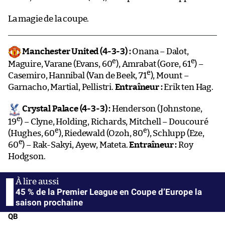
La magie de la coupe.
Manchester United (4-3-3) :
Onana – Dalot,
e
e
Maguire, Varane (Evans, 60
), Amrabat (Gore, 61
) –
e
Casemiro, Hannibal (Van de Beek, 71
), Mount –
Garnacho, Martial, Pellistri.
Entraîneur :
Erik ten Hag.
Crystal Palace (4-3-3) :
Henderson (Johnstone,
e
19
) – Clyne, Holding, Richards, Mitchell – Doucouré
e
e
(Hughes, 60
), Riedewald (Ozoh, 80
), Schlupp (Eze,
e
60
) – Rak-Sakyi, Ayew, Mateta.
Entraîneur :
Roy
Hodgson.
45 % de la Premier League en Coupe d’Europe la
saison prochaine
QB