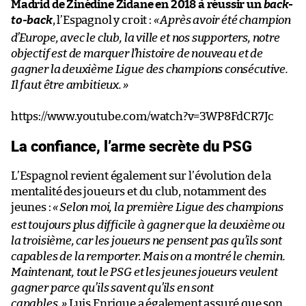
Madrid de Zinédine Zidane en 2018 à réussir un
back-
to-back
, l’Espagnol y croit :
«
Après avoir été champion
d’Europe, avec le club, la ville et nos supporters, notre
objectif est de marquer l’histoire de nouveau et de
gagner la deuxième Ligue des champions consécutive.
Il faut être ambitieux.
»
https://www.youtube.com/watch?v=3WP8FdCR7Jc
La confiance, l’arme secrète du PSG
L’Espagnol revient également sur l’évolution de la
mentalité des joueurs et du club, notamment des
jeunes :
«
Selon moi, la première Ligue des champions
est toujours plus difficile à gagner que la deuxième ou
la troisième, car les joueurs ne pensent pas qu’ils sont
capables de la remporter. Mais on a montré le chemin.
Maintenant, tout le PSG et les jeunes joueurs veulent
gagner parce qu’ils savent qu’ils en sont
capables.
»
Luis Enrique a également assuré que son