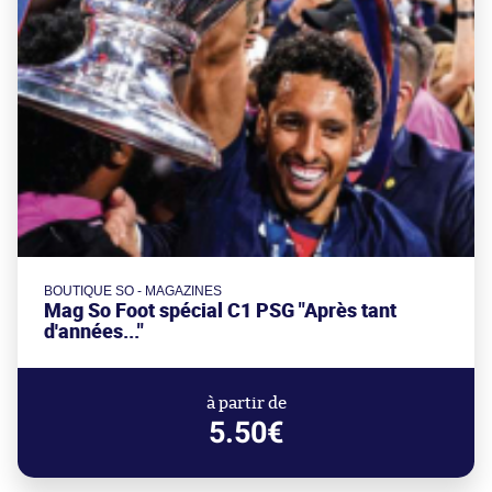
BOUTIQUE SO - MAGAZINES
Mag So Foot spécial C1 PSG "Après tant
d'années..."
à partir de
5.50€