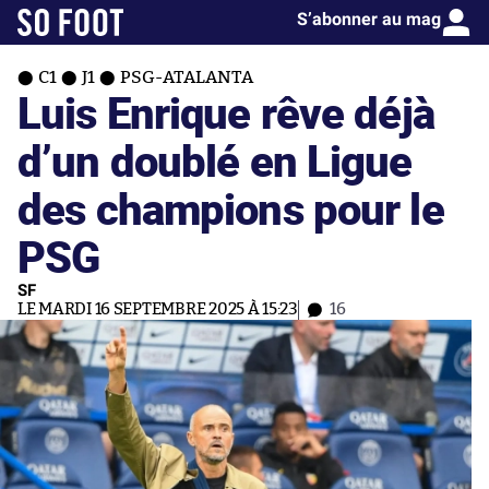
S’abonner au mag
C1
J1
PSG-ATALANTA
Luis Enrique rêve déjà
d’un doublé en Ligue
des champions pour le
PSG
SF
LE MARDI 16 SEPTEMBRE 2025 À 15:23
16