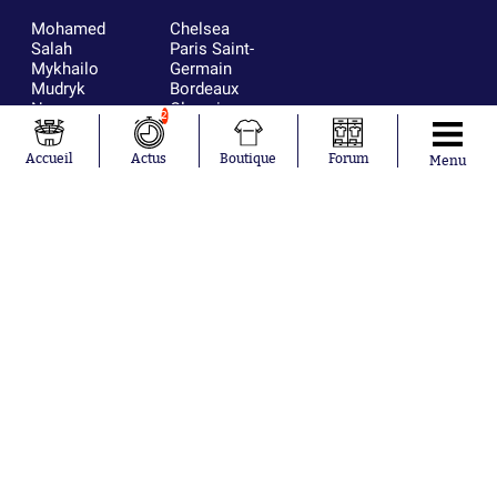
Mohamed
Chelsea
Salah
Paris Saint-
Mykhailo
Germain
Mudryk
Bordeaux
Neymar
Olympique
2
Khalis Merah
lyonnais
Loïs Openda
FIFA
Accueil
Actus
Boutique
Forum
Menu
Moussa
Real Madrid
Niakhaté
RC Strasbourg
Nicolás
AC Milan
Tagliafico
France
Pavel Šulc
RC Lens
Josh Maja
Gauthier Hein