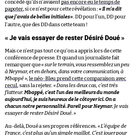
concédé qu’ils n’avaient
pas encore eu le temps de
papoter
, si ce n’est pour cette révélation :
«
Il m’a dit
que j’avais de belles initiales
»
. DD pour l’un, DD pour
l’autre, que des DD dans cette team !
« Je vais essayer de rester Désiré Doué »
Mais ce n’est pas tout ce qu’on a appris lors de cette
conférence de presse. Et quand un journaliste fait
remarquer que
« sur le terrain, vous ressemblez un peu
à Neymar, et en dehors, dans votre communication, à
Mbappé »,
le néo-Bleu prend cette comparaison avec
recul
, sans la rejeter.
« Dans les deux cas, c’est très
flatteur.
Mbappé, c’est l’un des meilleurs du monde
aujourd’hui, je suis heureux de le côtoyer ici. On a
chacun notre personnalité. Pareil pour Neymar.
Je vais
essayer de rester Désiré Doué. »
Au-delà, Doué a ses propres références.
« L’équipe de
France, c’est plus qu’un simple maillot. C’est jouer pour