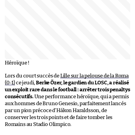
Héroïque !
Lors du court succès de
Lille sur la pelouse de la Roma
(0-1)
ce jeudi,
Berke Özer, le gardien du LOSC, a réalisé
un exploit rare dans le football : arrêter trois penaltys
consécutifs.
Une performance héroïque, qui a permis
aux hommes de Bruno Genesio, parfaitement lancés
par un pion précoce d’Hákon Haraldsson, de
conserver les trois points et de faire tomber les
Romains au Stadio Olimpico.