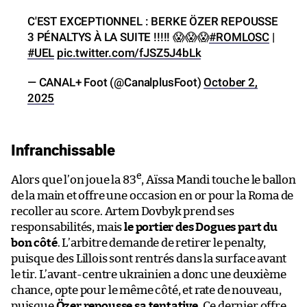
C'EST EXCEPTIONNEL : BERKE ÖZER REPOUSSE
3 PÉNALTYS À LA SUITE !!!!! 😱😱😱
#ROMLOSC
|
#UEL
pic.twitter.com/fJSZ5J4bLk
— CANAL+ Foot (@CanalplusFoot)
October 2,
2025
Infranchissable
e
Alors que l’on joue la 83
, Aïssa Mandi touche le ballon
de la main et offre une occasion en or pour la Roma de
recoller au score. Artem Dovbyk prend ses
responsabilités, mais
le portier des Dogues part du
bon côté
. L’arbitre demande de retirer le penalty,
puisque des Lillois sont rentrés dans la surface avant
le tir. L’avant-centre ukrainien a donc une deuxième
chance, opte pour le même côté, et rate de nouveau,
puisque
Özer repousse sa tentative
. Ce dernier offre