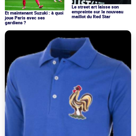
Le street art laisse son
empreinte sur le nouveau
Et maintenant Suzuki : à quoi
maillot du Red Star
joue Paris avec ses
gardiens ?