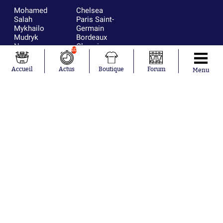
Mohamed
Chelsea
Salah
Paris Saint-
Mykhailo
Germain
Mudryk
Bordeaux
Neymar
Olympique
10
Khalis Merah
lyonnais
Loïs Openda
FIFA
Accueil
Actus
Boutique
Forum
Menu
Moussa
Real Madrid
Niakhaté
RC Strasbourg
Nicolás
AC Milan
Tagliafico
France
Pavel Šulc
RC Lens
Josh Maja
Gauthier Hein