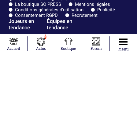
La boutique SO PRESS
Mentions légales
Conditions générales d'utilisation
Publicité
Consentement RGPD
Recrutement
Joueurs en
Équipes en
tendance
tendance
9
Lionel Messi
Paris Saint-
Maghnes
Germain
Accueil
Actus
Boutique
Forum
Menu
Akliouche
Real Madrid
Mohamed
Olympique de
Salah
Marseille
Neymar
FIFA
Julián Álvarez
FC Barcelone
Ferrán Torres
Argentine
Kilian Corredor
Olympique
Franco
lyonnais
Mastantuono
AS Monaco
Orel Mangala
RC Strasbourg
Rio Mavuba
Trabzonspor