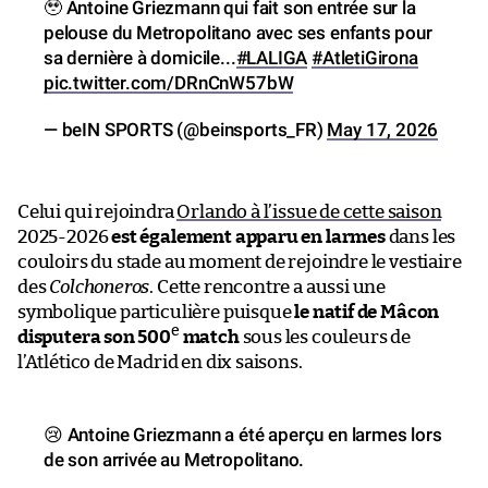
🥹 Antoine Griezmann qui fait son entrée sur la
pelouse du Metropolitano avec ses enfants pour
sa dernière à domicile...
#LALIGA
#AtletiGirona
pic.twitter.com/DRnCnW57bW
— beIN SPORTS (@beinsports_FR)
May 17, 2026
Celui qui rejoindra
Orlando à l’issue de cette saison
2025-2026
est également apparu en larmes
dans les
couloirs du stade au moment de rejoindre le vestiaire
des
Colchoneros
. Cette rencontre a aussi une
symbolique particulière puisque
le natif de Mâcon
e
disputera son 500
match
sous les couleurs de
l’Atlético de Madrid en dix saisons.
😢 Antoine Griezmann a été aperçu en larmes lors
de son arrivée au Metropolitano.