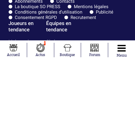
Abonnements
Contacts
La boutique SO PRESS
Mentions légales
Conditions générales d'utilisation
Publicité
Consentement RGPD
Recrutement
Joueurs en
Équipes en
tendance
tendance
Mohamed
Chelsea
0
Salah
Paris Saint-
Mykhailo
Germain
Accueil
Actus
Boutique
Forum
Menu
Mudryk
Bordeaux
Neymar
Olympique
Khalis Merah
lyonnais
Loïs Openda
FIFA
Moussa
Real Madrid
Niakhaté
RC Strasbourg
Nicolás
AC Milan
Tagliafico
France
Pavel Šulc
RC Lens
Josh Maja
Gauthier Hein