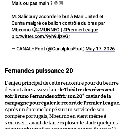
Mais ou pas main ? 🤚🏼
M. Salisbury accorde le but à Man United et
Cunha malgré ce ballon contrôlé du bras par
Mbeumo 🧐
#MUNNFO
|
#PremierLeague
pic.twitter.com/9yh9JjzvGr
— CANAL+ Foot (@CanalplusFoot)
May 17, 2026
Fernandes puissance 20
L’enjeu principal de cette rencontre pour du beurre
devient alors assez clair :
le Théâtre des rêves veut
e
voir Bruno Fernandes offrir son 20
caviar de la
campagne pour égaler le record de Premier League
.
Après un énorme loupé sur un service de son
compère portugais, Mbeumo en vient même à
s’excuser… avant de faire exploser le stade quelques