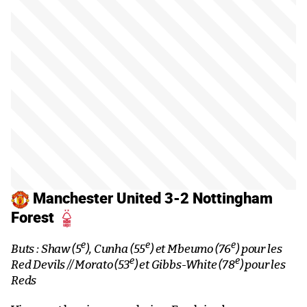
Manchester United 3-2 Nottingham
Forest
e
e
e
Buts : Shaw (5
), Cunha (55
) et Mbeumo (76
) pour les
e
e
Red Devils // Morato (53
) et Gibbs-White (78
) pour les
Reds