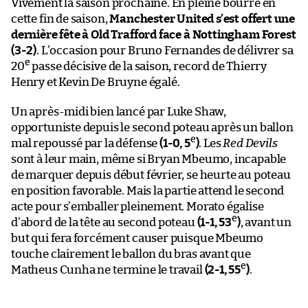
Vivement la saison prochaine. En pleine bourre en
cette fin de saison,
Manchester United s’est offert une
dernière fête à Old Trafford face à Nottingham Forest
(3-2)
. L’occasion pour Bruno Fernandes de délivrer sa
e
20
passe décisive de la saison, record de Thierry
Henry et Kevin De Bruyne égalé.
Un après-midi bien lancé par Luke Shaw,
opportuniste depuis le second poteau après un ballon
e
mal repoussé par la défense
(1-0, 5
)
. Les
Red Devils
sont à leur main, même si Bryan Mbeumo, incapable
de marquer depuis début février, se heurte au poteau
en position favorable. Mais la partie attend le second
acte pour s’emballer pleinement. Morato égalise
e
d’abord de la tête au second poteau
(1-1, 53
)
, avant un
but qui fera forcément causer puisque Mbeumo
touche clairement le ballon du bras avant que
e
Matheus Cunha ne termine le travail
(2-1, 55
)
.