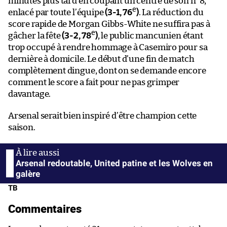
minutes plus tard en coupant un centre de son n°8,
e
enlacé par toute l’équipe
(3-1, 76
)
. La réduction du
score rapide de Morgan Gibbs-White ne suffira pas à
e
gâcher la fête
(3-2, 78
)
, le public mancunien étant
trop occupé à rendre hommage à Casemiro pour sa
dernière à domicile. Le début d’une fin de match
complètement dingue, dont on se demande encore
comment le score a fait pour ne pas grimper
davantage.
Arsenal serait bien inspiré d’être champion cette
saison.
Arsenal redoutable, United patine et les Wolves en
galère
TB
Commentaires