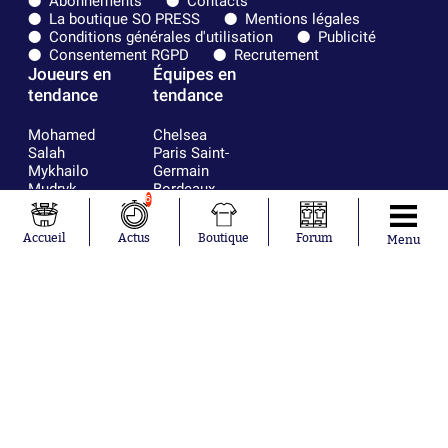
Abonnements
Contacts
La boutique SO PRESS
Mentions légales
Conditions générales d'utilisation
Publicité
Consentement RGPD
Recrutement
Joueurs en
Équipes en
tendance
tendance
Mohamed
Chelsea
Salah
Paris Saint-
Mykhailo
Germain
Mudryk
Bordeaux
6
Neymar
Olympique
Khalis Merah
lyonnais
Accueil
Actus
Boutique
Forum
Menu
Loïs Openda
FIFA
Moussa
Real Madrid
Niakhaté
RC Strasbourg
Nicolás
AC Milan
Tagliafico
France
Pavel Šulc
RC Lens
Josh Maja
Gauthier Hein