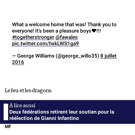
What a welcome home that was! Thank you to
everyone! It’s been a pleasure boys❤️!!!
#togetherstronger
@fawales
pic.twitter.com/hxkLWS1ga9
— George Williams (@george_willo35)
8 juillet
2016
Le feu et les dragons.
Deux fédérations retirent leur soutien pour la
réélection de Gianni Infantino
MF