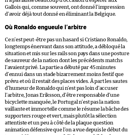
n’a pas laissé beaucoup d’occasion d’espérer aux
Gallois qui, comme souvent, ont donné l’impression
d’avoir déjà tout donné en éliminant la Belgique.
Où Ronaldo engueule l’arbitre
Ce n’est peut-être pas un hasard si Cristiano Ronaldo,
longtemps énervant dans son attitude, a débloqué la
situation et mis sur les rails son pays dans une posture
de sauveur de la nation dont les précédents matchs
l’avaient privé. La partie a débuté par 45 minutes
d’ennui dans un stade bizarrement moins festif que
prévu et où il restait des places vides. À part les sautes
d’humeur de Ronaldo qui n’est pas loin d’accuser
l’arbitre, Jonas Eriksson, d’être responsable d’une
bicyclette manquée, le Portugal n’est pas la nation
vaillante et immortelle comme le résume la bâche des
supporters rouge et vert, mais plutôt la sélection
attentiste et un peu à côté de la plaque question
animation défensive que l’on a vue depuis le début du