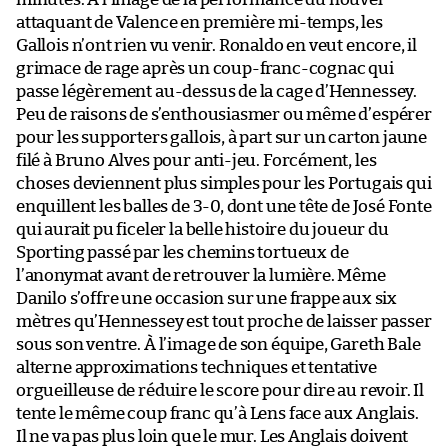
attaquant de Valence en première mi-temps, les
Gallois n’ont rien vu venir. Ronaldo en veut encore, il
grimace de rage après un coup-franc-cognac qui
passe légèrement au-dessus de la cage d’Hennessey.
Peu de raisons de s’enthousiasmer ou même d’espérer
pour les supporters gallois, à part sur un carton jaune
filé à Bruno Alves pour anti-jeu. Forcément, les
choses deviennent plus simples pour les Portugais qui
enquillent les balles de 3-0, dont une tête de José Fonte
qui aurait pu ficeler la belle histoire du joueur du
Sporting passé par les chemins tortueux de
l’anonymat avant de retrouver la lumière. Même
Danilo s’offre une occasion sur une frappe aux six
mètres qu’Hennessey est tout proche de laisser passer
sous son ventre. À l’image de son équipe, Gareth Bale
alterne approximations techniques et tentative
orgueilleuse de réduire le score pour dire au revoir. Il
tente le même coup franc qu’à Lens face aux Anglais.
Il ne va pas plus loin que le mur. Les Anglais doivent