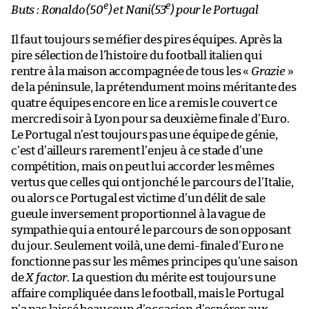
e
e
Buts : Ronaldo (50
) et Nani(53
) pour le Portugal
Il faut toujours se méfier des pires équipes. Après la
pire sélection de l’histoire du football italien qui
rentre à la maison accompagnée de tous les «
Grazie
»
de la péninsule, la prétendument moins méritante des
quatre équipes encore en lice a remis le couvert ce
mercredi soir à Lyon pour sa deuxième finale d’Euro.
Le Portugal n’est toujours pas une équipe de génie,
c’est d’ailleurs rarement l’enjeu à ce stade d’une
compétition, mais on peut lui accorder les mêmes
vertus que celles qui ont jonché le parcours de l’Italie,
ou alors ce Portugal est victime d’un délit de sale
gueule inversement proportionnel à la vague de
sympathie qui a entouré le parcours de son opposant
du jour. Seulement voilà, une demi-finale d’Euro ne
fonctionne pas sur les mêmes principes qu’une saison
de
X factor
. La question du mérite est toujours une
affaire compliquée dans le football, mais le Portugal