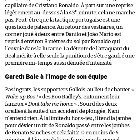
capillaire de Cristiano Ronaldo. À part sur une reprise
e
légèrement au-dessus à la 43
minute, cela ne marche
pas. Peut-être que la tactique portugaise est une
question de patience. Au retour des vestiaires, un
corner joué à deux entre Danilo et João Mario est
repris à environ 8 mètres du sol par Ronaldo qui
l’envoie dans la lucarne. La détente de l’attaquant du
Real mérite à elle seule la punition de s’être gaufré une
première mi-temps aussi dénuée d’intensité.
Gareth Bale à l’image de son équipe
Pas ingrats, les supporters Gallois, au lieu de chanter «
Wake up Boo !
» des Boo Radley’s, entonnent leur
fameux «
Dont take me home
» . Sourd des deux
oreilles à la suite d’un accident de plongée, Nani
n’entend rien. À la limite du hors-jeu, il tend la jambe
pour dévier un tir de Ronaldo passé entre les jambes
de Renato Sanches et cela fait 2-0 en moins de 5
minutes. À l’image de la performance du nouvel