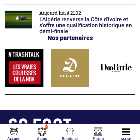
Aujourd'hui à 21:02
L'Algérie renverse la Côte d'Ivoire et
s'offre une qualification historique en
demi-finale
Nos partenaires
10
Abonnements
Contacts
Accueil
Actus
Boutique
Forum
Menu