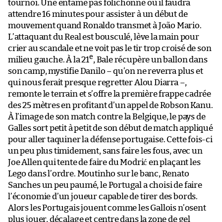
tournoi. Une entame pas folichonne où il faudra
attendre 16 minutes pour assister à un début de
mouvement quand Ronaldo transmet à João Mario.
L’attaquant du Real est bousculé, lève la main pour
crier au scandale et ne voit pas le tir trop croisé de son
e
milieu gauche. À la 21
, Bale récupère un ballon dans
son camp, mystifie Danilo – qu’on ne reverra plus et
qui nous ferait presque regretter Alou Diarra –,
remonte le terrain et s’offre la première frappe cadrée
des 25 mètres en profitant d’un appel de Robson Kanu.
À l’image de son match contre la Belgique, le pays de
Galles sort petit à petit de son début de match appliqué
pour aller taquiner la défense portugaise. Cette fois-ci
un peu plus timidement, sans faire les fous, avec un
Joe Allen qui tente de faire du Modrić en plaçant les
Lego dans l’ordre. Moutinho sur le banc, Renato
Sanches un peu paumé, le Portugal a choisi de faire
l’économie d’un joueur capable de tirer des bords.
Alors les Portugais jouent comme les Gallois n’osent
plus jouer, décalage et centre dans la zone de gel