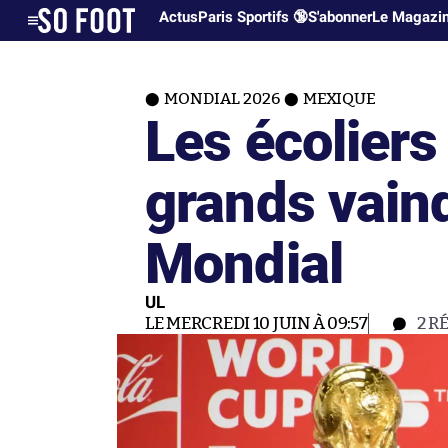
Actus
Paris Sportifs 🔞
S'abonner
Le Magazi
MONDIAL 2026
MEXIQUE
Les écolier
grands vain
Mondial
UL
LE MERCREDI 10 JUIN À 09:57
2
R