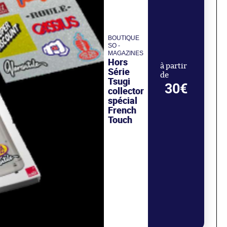
BOUTIQUE
SO -
MAGAZINES
Hors
à partir
Série
de
Tsugi
30€
collector
spécial
French
Touch