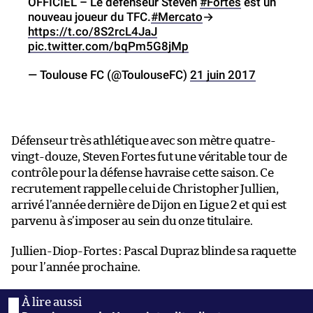
OFFICIEL – Le défenseur Steven
#Fortes
est un
nouveau joueur du TFC.
#Mercato
→
https://t.co/8S2rcL4JaJ
pic.twitter.com/bqPm5G8jMp
— Toulouse FC (@ToulouseFC)
21 juin 2017
Défenseur très athlétique avec son mètre quatre-
vingt-douze, Steven Fortes fut une véritable tour de
contrôle pour la défense havraise cette saison. Ce
recrutement rappelle celui de Christopher Jullien,
arrivé l’année dernière de Dijon en Ligue 2 et qui est
parvenu à s’imposer au sein du onze titulaire.
Jullien-Diop-Fortes : Pascal Dupraz blinde sa raquette
pour l’année prochaine.