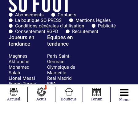
Abonnements
Contacts
La boutique SO PRESS
Mentions légales
Conditions générales d'utilisation
Publicité
Consentement RGPD
Recrutement
Joueurs en
Équipes en
tendance
tendance
Maghnes
Paris Saint-
Akliouche
Germain
Mohamed
Olympique de
Salah
Marseille
Lionel Messi
Real Madrid
Ferrán Torres
FIFA
0
Kilian Corredor
Olympique
Franco
lyonnais
Accueil
Actus
Boutique
Forum
Mastantuono
AS Monaco
Menu
Orel Mangala
FC Barcelone
Rio Mavuba
Argentine
Rodri
RC Strasbourg
Mika Godts
Trabzonspor