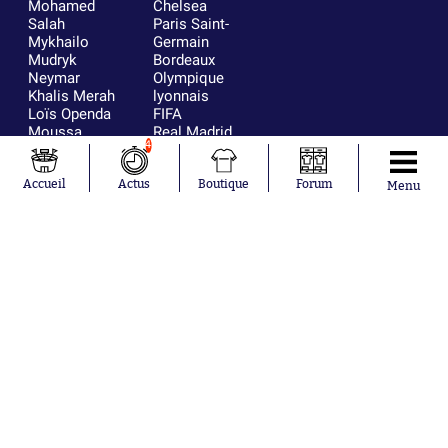
Mohamed
Chelsea
Salah
Paris Saint-
Mykhailo
Germain
Mudryk
Bordeaux
Neymar
Olympique
Khalis Merah
lyonnais
Loïs Openda
FIFA
Moussa
Real Madrid
4
Niakhaté
RC Strasbourg
Nicolás
AC Milan
Tagliafico
France
Accueil
Actus
Boutique
Forum
Menu
Pavel Šulc
RC Lens
Josh Maja
Gauthier Hein