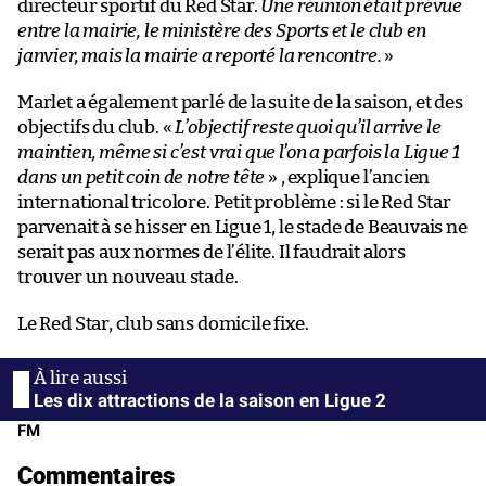
directeur sportif du Red Star.
Une réunion était prévue
entre la mairie, le ministère des Sports et le club en
janvier, mais la mairie a reporté la rencontre.
»
Marlet a également parlé de la suite de la saison, et des
objectifs du club. «
L’objectif reste quoi qu’il arrive le
maintien, même si c’est vrai que l’on a parfois la Ligue 1
dans un petit coin de notre tête
» , explique l’ancien
international tricolore. Petit problème : si le Red Star
parvenait à se hisser en Ligue 1, le stade de Beauvais ne
serait pas aux normes de l’élite. Il faudrait alors
trouver un nouveau stade.
Le Red Star, club sans domicile fixe.
Les dix attractions de la saison en Ligue 2
FM
Commentaires