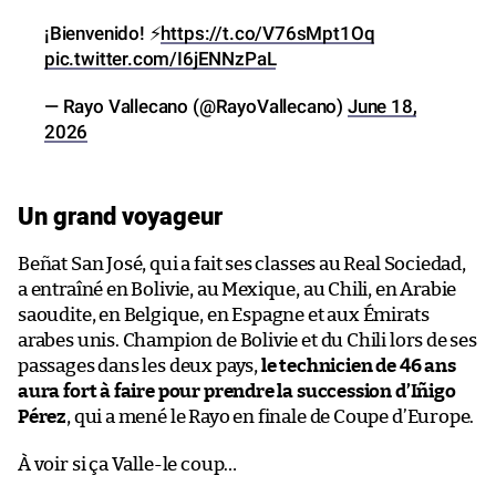
Rayo Vallecano.
¡Bienvenido! ⚡
https://t.co/V76sMpt1Oq
pic.twitter.com/I6jENNzPaL
— Rayo Vallecano (@RayoVallecano)
June 18,
2026
Un grand voyageur
Beñat San José, qui a fait ses classes au Real Sociedad,
a entraîné en Bolivie, au Mexique, au Chili, en Arabie
saoudite, en Belgique, en Espagne et aux Émirats
arabes unis. Champion de Bolivie et du Chili lors de ses
passages dans les deux pays,
le technicien de 46 ans
aura fort à faire pour prendre la succession d’Iñigo
Pérez
, qui a mené le Rayo en finale de Coupe d’Europe.
À voir si ça Valle-le coup…