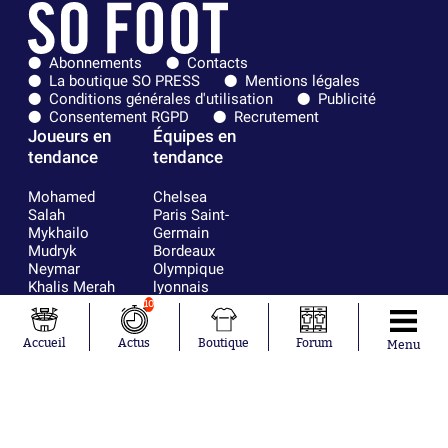
Abonnements
Contacts
La boutique SO PRESS
Mentions légales
Conditions générales d'utilisation
Publicité
Consentement RGPD
Recrutement
Joueurs en
Équipes en
tendance
tendance
Mohamed
Chelsea
Salah
Paris Saint-
Mykhailo
Germain
Mudryk
Bordeaux
Neymar
Olympique
Khalis Merah
lyonnais
10
Loïs Openda
FIFA
Moussa
Real Madrid
Accueil
Actus
Boutique
Forum
Menu
Niakhaté
RC Strasbourg
Nicolás
AC Milan
Tagliafico
France
Pavel Šulc
RC Lens
Josh Maja