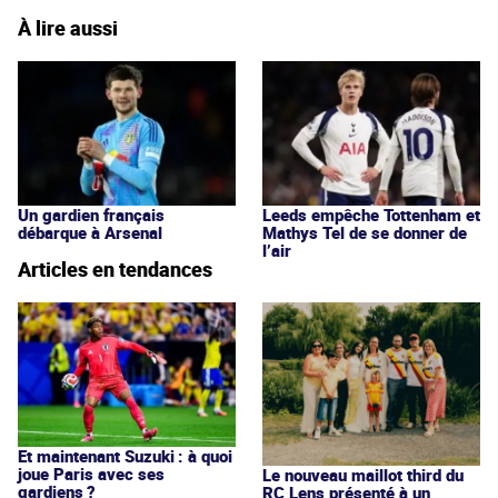
À lire aussi
Un gardien français
Leeds empêche Tottenham et
débarque à Arsenal
Mathys Tel de se donner de
l’air
Articles en tendances
Et maintenant Suzuki : à quoi
joue Paris avec ses
Le nouveau maillot third du
gardiens ?
RC Lens présenté à un