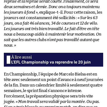
reprise et la reprise serait courte. Finalement, ce sera
deux semaines et demie. Donc on a toujours maintenu
les joueurs à fond »
, explique-t-il. Pour cette raison, les
joueurs ont constamment été sollicités :
« Sur les 63
jours, on a fait 46 séances, 34 de courses et 12 de vélo.
Les joueurs ont très bien travaillé. Le fait d’être en tête
nous a beaucoup aidés à maintenir leur motivation. On
sait que les autres clubs n’ont pas travaillé autant que
nous. »
L’EFL Championship va reprendre le 20 juin
En Championship, l’équipe de Marcelo Bielsa est en
tête avec seulement un point d’avance à neuf journées
de la fin. Dans un calendrier limité à seulement quatre
semaines, le sprint final s’annonce intense.
Forcément, la préparation physique sera très vite
jugée.
« Mon travail sera validé par la montée. Ou pas.