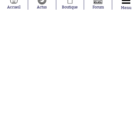
Moussa
Real Madrid
Accueil
Actus
Boutique
Forum
Menu
Niakhaté
RC Strasbourg
Nicolás
AC Milan
Tagliafico
France
Pavel Šulc
RC Lens
Josh Maja
Gauthier Hein