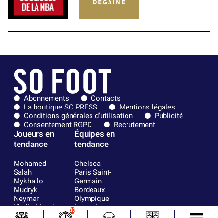
Abonnements
Contacts
La boutique SO PRESS
Mentions légales
Conditions générales d'utilisation
Publicité
Consentement RGPD
Recrutement
Joueurs en
Équipes en
tendance
tendance
Mohamed
Chelsea
Salah
Paris Saint-
Mykhailo
Germain
Mudryk
Bordeaux
Neymar
Olympique
Khalis Merah
lyonnais
10
Loïs Openda
FIFA