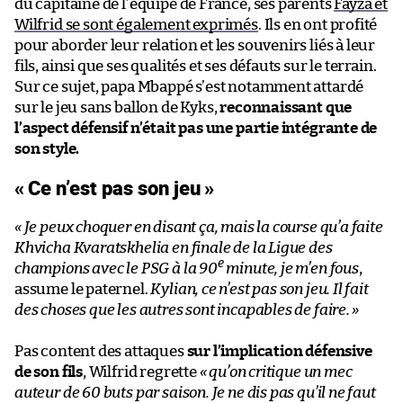
du capitaine de l’équipe de France, ses parents
Fayza et
Wilfrid se sont également exprimés
. Ils en ont profité
pour aborder leur relation et les souvenirs liés à leur
fils, ainsi que ses qualités et ses défauts sur le terrain.
Sur ce sujet, papa Mbappé s’est notamment attardé
sur le jeu sans ballon de Kyks,
reconnaissant que
l’aspect défensif n’était pas une partie intégrante de
son style.
« Ce n’est pas son jeu »
« Je peux choquer en disant ça, mais la course qu’a faite
Khvicha Kvaratskhelia en finale de la Ligue des
e
champions avec le PSG à la 90
minute, je m’en
fous
,
assume le paternel.
Kylian, ce n’est pas son jeu. Il fait
des choses que les autres sont incapables de faire.
»
Pas content des attaques
sur l’implication défensive
de son fils
, Wilfrid regrette
« qu’on critique un mec
auteur de 60 buts par saison.
Je ne dis pas qu’il ne faut