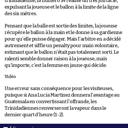
trinidadienne, la numéro 14 réalise un très joli tacle,
expulsant la joueuse et le ballon à la limite de la ligne
des six mètres.
Pensant que la balle est sortie des limites, la joueuse
récupère le ballon à la main et le donne à sa gardienne
pour qu’elle puisse dégager. Mais l’arbitre en a décidé
autrement et siffle un penalty pour main volontaire,
estimant que le ballon n’était pas totalement sorti. Le
ralenti semble donner raison à la joueuse, mais
qu’importe, c’est la femme en jaune qui décide.
Vidéo
Une erreur sans conséquence pour les visiteuses,
puisque si Ana Lucia Martinez donnera l’avantage au
Guatemala en convertissant l’offrande, les
Trinidadiennes renverseront la vapeur dans le
dernier quart d’heure (1-2).