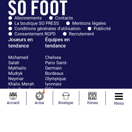
Abonnements
Contacts
La boutique SO PRESS
Mentions légales
Conditions générales d'utilisation
Publicité
Consentement RGPD
Recrutement
Joueurs en
Équipes en
tendance
tendance
Mohamed
Chelsea
Salah
Paris Saint-
Mykhailo
Germain
Mudryk
Bordeaux
Neymar
Olympique
Khalis Merah
lyonnais
Loïs Openda
FIFA
0
Moussa
Real Madrid
Niakhaté
RC Strasbourg
Accueil
Actus
Boutique
Forum
Menu
Nicolás
AC Milan
Tagliafico
France
Pavel Šulc
RC Lens
Josh Maja
Gauthier Hein