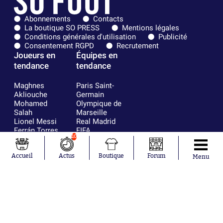
Abonnements
Contacts
La boutique SO PRESS
Mentions légales
Conditions générales d'utilisation
Publicité
Consentement RGPD
Recrutement
Joueurs en
Équipes en
tendance
tendance
Maghnes
Paris Saint-
Akliouche
Germain
Mohamed
Olympique de
Salah
Marseille
Lionel Messi
Real Madrid
Ferrán Torres
FIFA
10
Kilian Corredor
Olympique
Franco
lyonnais
Mastantuono
AS Monaco
Accueil
Actus
Boutique
Forum
Menu
Orel Mangala
FC Barcelone
Rio Mavuba
Argentine
Rodri
RC Strasbourg
Mika Godts
Trabzonspor