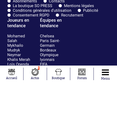
Abonnements
Contacts
La boutique SO PRESS
Mentions légales
Conditions générales d'utilisation
Publicité
Consentement RGPD
Recrutement
Joueurs en
Équipes en
tendance
tendance
Mohamed
Chelsea
Salah
Paris Saint-
Mykhailo
Germain
Mudryk
Bordeaux
Neymar
Olympique
Khalis Merah
lyonnais
Loïs Openda
FIFA
Moussa
Real Madrid
8
Niakhaté
RC Strasbourg
Nicolás
AC Milan
Accueil
Actus
Boutique
Forum
Menu
Tagliafico
France
Pavel Šulc
RC Lens
Josh Maja
Gauthier Hein