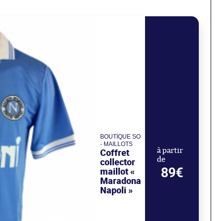
BOUTIQUE SO
- MAILLOTS
Coffret
à partir
de
collector
89€
maillot «
Maradona
Napoli »