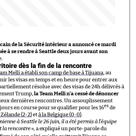
cain de la Sécurité intérieur a annoncé ce mardi
sée à se rendre à Seattle deux jours avant son
e.
itoire dès la fin de la rencontre
eam Melli a établi son camp de base à Tijuana
, au
nir les visas en temps et en heure pour entrer aux
t partiellement résolue avec des visas de 24h délivrés à
rnement Trump,
la Team Melli n’a cessé de dénoncer
deux dernières rencontres. Un assouplissement
es
ujours en course pour se qualifier pour les 16
de
-Zélande (2-2)
et
à la Belgique (0-0)
.
ienne à Seattle le 26 juin, il a été permis à l’équipe
t la rencontre
»
,
a expliqué un porte-parole du