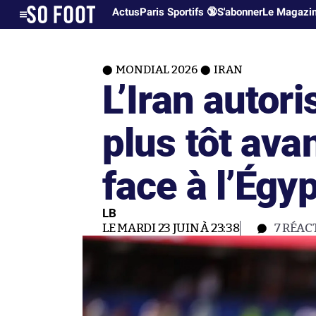
Actus
Paris Sportifs 🔞
S'abonner
Le Magazi
MONDIAL 2026
IRAN
L’Iran autor
plus tôt ava
face à l’Égy
LB
LE MARDI 23 JUIN À 23:38
7
RÉAC