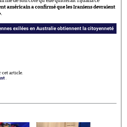
firmé de son côté qu’elle quitterait Tijuana ce
nt américain a confirmé que les Iraniens devraient
»
.
ennes exilées en Australie obtiennent la citoyenneté
cet article.
ant
.