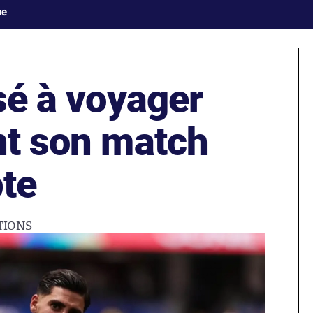
ne
isé à voyager
nt son match
pte
TIONS