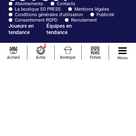
Abonnements
Contacts
La boutique SO PRESS
Mentions légales
Conditions générales d'utilisation
Publicité
Consentement RGPD
Recrutement
Joueurs en
Équipes en
tendance
tendance
Mohamed
Chelsea
4
Salah
Paris Saint-
Mykhailo
Germain
Accueil
Actus
Boutique
Forum
Menu
Mudryk
Bordeaux
Neymar
Olympique
Khalis Merah
lyonnais
Loïs Openda
FIFA
Moussa
Real Madrid
Niakhaté
RC Strasbourg
Nicolás
AC Milan
Tagliafico
France
Pavel Šulc
RC Lens
Josh Maja
Gauthier Hein