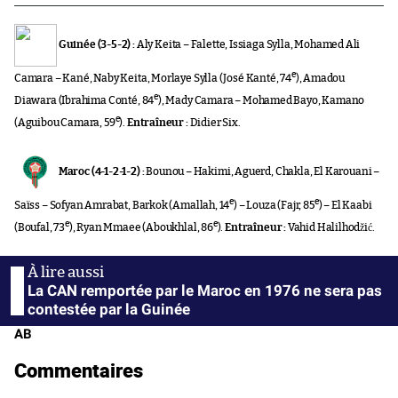
Guinée (3-5-2) :
Aly Keita – Falette, Issiaga Sylla, Mohamed Ali
e
Camara – Kané, Naby Keita, Morlaye Sylla (José Kanté, 74
), Amadou
e
Diawara (Ibrahima Conté, 84
), Mady Camara – Mohamed Bayo, Kamano
e
(Aguibou Camara, 59
).
Entraîneur :
Didier Six.
Maroc (4-1-2-1-2) :
Bounou – Hakimi, Aguerd, Chakla, El Karouani –
e
e
Saïss – Sofyan Amrabat, Barkok (Amallah, 14
) – Louza (Fajr, 85
) – El Kaabi
e
e
(Boufal, 73
), Ryan Mmaee (Aboukhlal, 86
).
Entraîneur :
Vahid Halilhodžić.
La CAN remportée par le Maroc en 1976 ne sera pas
contestée par la Guinée
AB
Commentaires