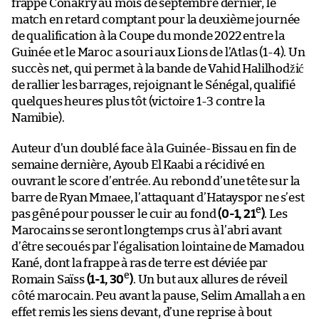
frappé Conakry au mois de septembre dernier, le
match en retard comptant pour la deuxième journée
de qualification à la Coupe du monde 2022 entre la
Guinée et le Maroc a souri aux Lions de l’Atlas (1-4). Un
succès net, qui permet à la bande de Vahid Halilhodžić
de rallier les barrages, rejoignant le Sénégal, qualifié
quelques heures plus tôt (victoire 1-3 contre la
Namibie).
Auteur d’un doublé face à la Guinée-Bissau en fin de
semaine dernière, Ayoub El Kaabi a récidivé en
ouvrant le score d’entrée. Au rebond d’une tête sur la
barre de Ryan Mmaee, l’attaquant d’Hatayspor ne s’est
e
pas gêné pour pousser le cuir au fond
(0-1, 21
)
. Les
Marocains se seront longtemps crus à l’abri avant
d’être secoués par l’égalisation lointaine de Mamadou
Kané, dont la frappe à ras de terre est déviée par
e
Romain Saïss
(1-1, 30
)
. Un but aux allures de réveil
côté marocain. Peu avant la pause, Selim Amallah a en
effet remis les siens devant, d’une reprise à bout