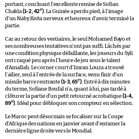
portant, concluant l’excellente remise de Sofian
e
Chakla
(1-2, 42
)
. La Guinée a perdu pied, à l’image
d’un Naby Keita nerveux et heureux d’avoir terminé la
partie.
Car au retour des vestiaires, le seul Mohamed Bayo et
ses nombreuses tentatives n‘ont pas suffi. Lâchés par
une condition physique défaillante, les joueurs du Syli
ont craqué peu après l’heure de jeu sous le talent
d’Amallah. Le corner court d’Imran Louza a trouvé
l’ailier, seul à l’entrée de la surface, venu finir d’un
e
missile barre rentrante
(1-3, 65
)
. Entré à dix minutes
du terme, Sofiane Boufal n’a, quant à lui, pas tardé à
clôturer la partie d’un petit retourné acrobatique
(1-4,
e
89
)
. Idéal pour débloquer son compteur en sélection.
Le Maroc peut désormais se focaliser sur la Coupe
d’Afrique des nations en janvier avant d’entamer la
dernière ligne droite vers le Mondial.