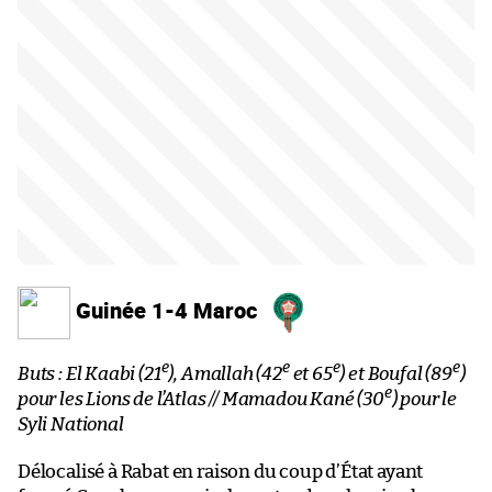
Guinée 1-4 Maroc
e
e
e
e
Buts : El Kaabi (21
), Amallah (42
et 65
) et Boufal (89
)
e
pour les Lions de l’Atlas // Mamadou Kané (30
) pour le
Syli National
Délocalisé à Rabat en raison du coup d’État ayant