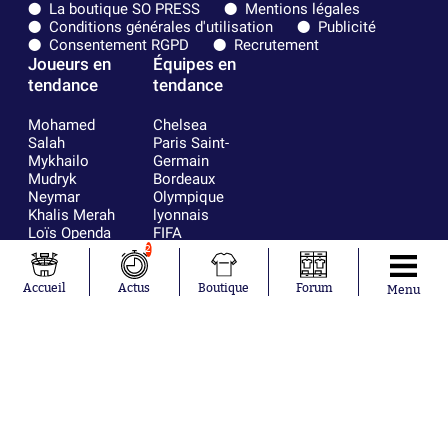
La boutique SO PRESS
Mentions légales
Conditions générales d'utilisation
Publicité
Consentement RGPD
Recrutement
Joueurs en
Équipes en
tendance
tendance
Mohamed
Chelsea
Salah
Paris Saint-
Mykhailo
Germain
Mudryk
Bordeaux
Neymar
Olympique
Khalis Merah
lyonnais
Loïs Openda
FIFA
Moussa
Real Madrid
2
Niakhaté
RC Strasbourg
Nicolás
AC Milan
Accueil
Actus
Boutique
Forum
Menu
Tagliafico
France
Pavel Šulc
RC Lens
Josh Maja
Gauthier Hein