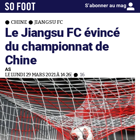
S’abonner au mag
CHINE
JIANGSU FC
Le Jiangsu FC évincé
du championnat de
Chine
AS
LE LUNDI 29 MARS 2021 À 14:26
16