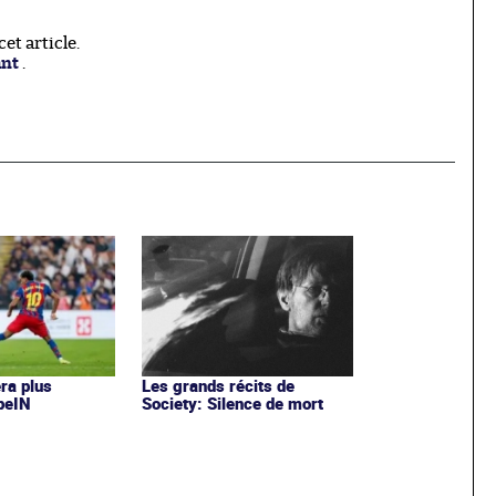
t article.
ant
.
era plus
Les grands récits de
 beIN
Society: Silence de mort