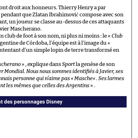
 ont droit aux honneurs. Thierry Henry a par
es pendant que Zlatan Ibrahimović compose avec son
nt, un joueur se classe au-dessus de ces attaquants
Javier Mascherano.
 club de foot à son nom, ni plus ni moins : le «
Club
argentine de Córdoba, l’équipe est à l’image du «
contentant d’un simple lopin de terre transformé en
scherano
» , explique dans
Sport
la genèse de son
ier Mondial. Nous nous sommes identifiés à Javier, ses
connais personne qui n’aime pas «
Masche
« . Ses larmes
ient les mêmes que celles des Argentins
» .
ient des personnages Disney