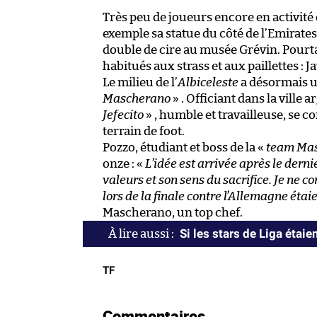
Très peu de joueurs encore en activité
exemple sa statue du côté de l’Emirat
double de cire au musée Grévin. Pourta
habitués aux strass et aux paillettes : 
Le milieu de l’
Albiceleste
a désormais un
Mascherano
» . Officiant dans la ville 
Jefecito
» , humble et travailleuse, se 
terrain de foot.
Pozzo, étudiant et boss de la «
team Ma
onze : «
L’idée est arrivée après le dern
valeurs et son sens du sacrifice. Je ne 
lors de la finale contre l’Allemagne éta
Mascherano, un top chef.
Si les stars de Liga éta
TF
Commentaires