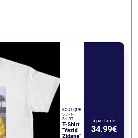
BOUTIQUE
SO - T-
SHIRT
à partir de
T-Shirt
34.99€
"Yazid
Zidane"