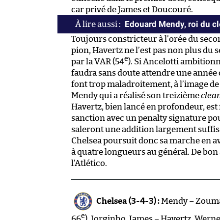
car privé de James et Doucouré.
Edouard Mendy, roi du c
Toujours constricteur à l’orée du second
pion, Havertz ne l’est pas non plus du 
e
par la VAR (54
). Si Ancelotti ambition
faudra sans doute attendre une année d
font trop maladroitement, à l’image de
Mendy qui a réalisé son treizième
clea
Havertz, bien lancé en profondeur, est
sanction avec un penalty signature pou
saleront une addition largement suffisa
Chelsea poursuit donc sa marche en ava
à quatre longueurs au général. De bon
l’Atlético.
Chelsea (3-4-3) :
Mendy – Zouma, 
e
66
), Jorginho, James – Havertz, Werner