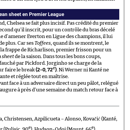
lean sheet en Premier League
, Chelsea se fait plus incisif. Pas crédité du premier
second qu’il inscrit, pour un contrôle du bras décelé
ne d’amener Everton en Ligue des champions, il lui
e plus. Car ses
Toffees
, quand ils se montrent, le
 la frappe de Richarlison, premier frisson pour un
n sheet
de la saison. Dans tous les bons coups,
 fauché par Pickford. Jorginho se charge de la
e
r faire le break
(2-0, 72
)
. Ni Werner ni Kanté ne
nte et réglée tout en maîtrise.
nt face à un adversaire direct un peu pâlot, relégué
 augure à près d’une semaine du match retour face à
Christensen, Azpilicueta – Alonso, Kovačić (Kanté,
e
e
 (Pulisic, 90
), Hudson-Odoi (Mount, 66
)