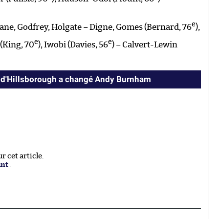
e
ane, Godfrey, Holgate – Digne, Gomes (Bernard, 76
),
e
e
 (King, 70
), Iwobi (Davies, 56
) – Calvert-Lewin
 d'Hillsborough a changé Andy Burnham
 cet article.
ant
.