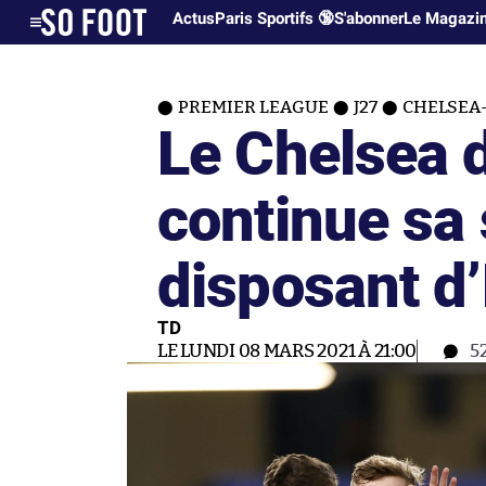
Actus
Paris Sportifs 🔞
S'abonner
Le Magazi
PREMIER LEAGUE
J27
CHELSEA-
Le Chelsea 
continue sa 
disposant d
TD
LE LUNDI 08 MARS 2021 À 21:00
5