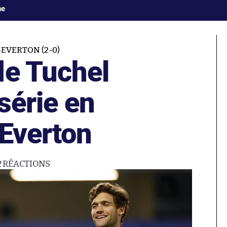
ne
EVERTON (2-0)
de Tuchel
série en
’Everton
2
RÉACTIONS