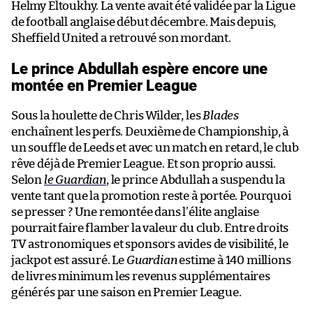
Helmy Eltoukhy. La vente avait été validée par la Ligue
de football anglaise début décembre. Mais depuis,
Sheffield United a retrouvé son mordant.
Le prince Abdullah espère encore une
montée en Premier League
Sous la houlette de Chris Wilder, les
Blades
enchaînent les perfs. Deuxième de Championship, à
un souffle de Leeds et avec un match en retard, le club
rêve déjà de Premier League. Et son proprio aussi.
Selon
le Guardian
, le prince Abdullah a suspendu la
vente tant que la promotion reste à portée. Pourquoi
se presser ? Une remontée dans l’élite anglaise
pourrait faire flamber la valeur du club. Entre droits
TV astronomiques et sponsors avides de visibilité, le
jackpot est assuré. Le
Guardian
estime à 140 millions
de livres minimum les revenus supplémentaires
générés par une saison en Premier League.