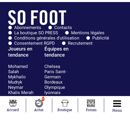
Abonnements
Contacts
La boutique SO PRESS
Mentions légales
Conditions générales d'utilisation
Publicité
Consentement RGPD
Recrutement
Joueurs en
Équipes en
tendance
tendance
Mohamed
Chelsea
Salah
Paris Saint-
Mykhailo
Germain
Mudryk
Bordeaux
Neymar
Olympique
Khalis Merah
lyonnais
Loïs Openda
FIFA
10
Moussa
Real Madrid
Niakhaté
RC Strasbourg
Accueil
Actus
Boutique
Forum
Menu
Nicolás
AC Milan
Tagliafico
France
Pavel Šulc
RC Lens
Josh Maja