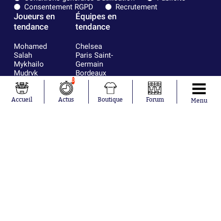
Consentement RGPD
Recrutement
Joueurs en
Équipes en
tendance
tendance
Mohamed
Chelsea
Salah
Paris Saint-
Mykhailo
Germain
Mudryk
Bordeaux
Neymar
Olympique
0
Khalis Merah
lyonnais
Loïs Openda
FIFA
Accueil
Actus
Boutique
Forum
Menu
Moussa
Real Madrid
Niakhaté
RC Strasbourg
Nicolás
AC Milan
Tagliafico
France
Pavel Šulc
RC Lens
Josh Maja
Gauthier Hein