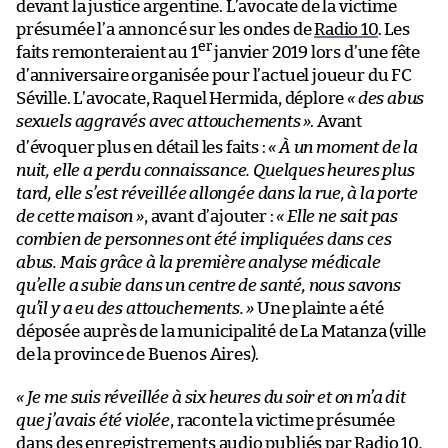
devant la justice argentine. L’avocate de la victime
présumée l’a annoncé sur les ondes de
Radio 10
. Les
er
faits remonteraient au 1
janvier 2019 lors d’une fête
d’anniversaire organisée pour l’actuel joueur du FC
Séville. L’avocate, Raquel Hermida, déplore
« des abus
sexuels aggravés avec attouchements
»
. Avant
d’évoquer plus en détail les faits :
« À un moment de la
nuit, elle a perdu connaissance. Quelques heures plus
tard, elle s’est réveillée allongée dans la rue, à la porte
de cette maison »
, avant d’ajouter :
« Elle ne sait pas
combien de personnes ont été impliquées dans ces
abus. Mais grâce à la première analyse médicale
qu’elle a subie dans un centre de santé, nous savons
qu’il y a eu des attouchements. »
Une plainte a été
déposée auprès de la municipalité de La Matanza (ville
de la province de Buenos Aires).
« Je me suis réveillée à six heures du soir et on m’a dit
que j’avais été violée
, raconte la victime présumée
dans des enregistrements audio publiés par
Radio 10
.