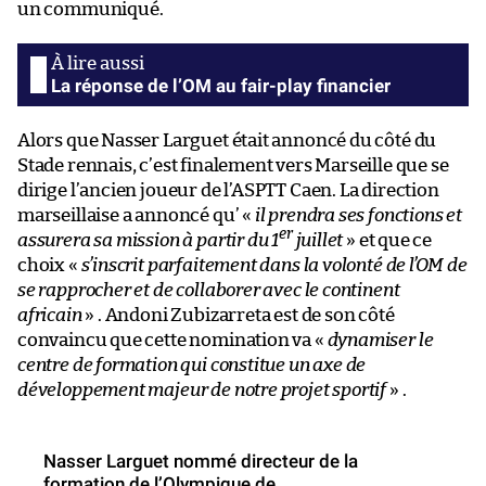
un communiqué.
La réponse de l’OM au fair-play financier
Alors que Nasser Larguet était annoncé du côté du
Stade rennais, c’est finalement vers Marseille que se
dirige l’ancien joueur de l’ASPTT Caen. La direction
marseillaise a annoncé qu’ «
il prendra ses fonctions et
er
assurera sa mission à partir du 1
juillet
» et que ce
choix «
s’inscrit parfaitement dans la volonté de l’OM de
se rapprocher et de collaborer avec le continent
africain
» . Andoni Zubizarreta est de son côté
convaincu que cette nomination va «
dynamiser le
centre de formation qui constitue un axe de
développement majeur de notre projet sportif
» .
Nasser Larguet nommé directeur de la
formation de l’Olympique de