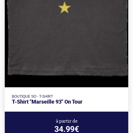
BOUTIQUE SO - T-SHIRT
T-Shirt "Marseille 93" On Tour
à partir de
34.99€