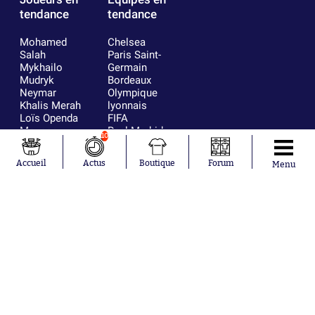
tendance
tendance
Mohamed
Chelsea
Salah
Paris Saint-
Mykhailo
Germain
Mudryk
Bordeaux
Neymar
Olympique
Khalis Merah
lyonnais
Loïs Openda
FIFA
Moussa
Real Madrid
10
Niakhaté
RC Strasbourg
Nicolás
AC Milan
Accueil
Actus
Boutique
Forum
Menu
Tagliafico
France
Pavel Šulc
RC Lens
Josh Maja
Gauthier Hein