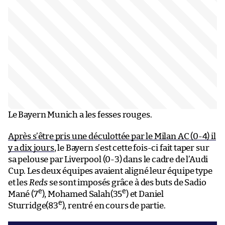
Le Bayern Munich a les fesses rouges.
Après s’être pris une déculottée par le Milan AC (0-4) il
y a dix jours
, le Bayern s’est cette fois-ci fait taper sur
sa pelouse par Liverpool (0-3) dans le cadre de l’Audi
Cup. Les deux équipes avaient aligné leur équipe type
et les
Reds
se sont imposés grâce à des buts de Sadio
e
e
Mané (7
), Mohamed Salah(35
) et Daniel
e
Sturridge(83
), rentré en cours de partie.