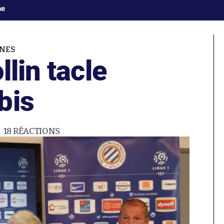
ne
NES
llin tacle
bis
18
RÉACTIONS