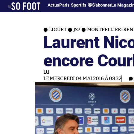
Actus
Paris Sportifs 🔞
S'abonner
Le Magazi
LIGUE 1
J37
MONTPELLIER-REN
Laurent Nico
encore Cour
LU
LE MERCREDI 04 MAI 2016 À 08:32