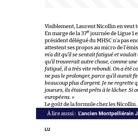
Visiblement, Laurent Nicollin en veut 
e
En marge de la 37
journée de Ligue 1 e
président délégué du MHSC n’a pas enc
attestent ses propos au micro de l’émi
m’a dit qu’il se sentait fatigué et voulai
qu’il trouverait autre chose, comme une 
fatigué, il a très vite rebondi. On a été co
ne pas le prolonger, parce qu’il aurait fi
beaucoup plus d’argent. Je ne regrette q
joueurs, ils étaient prêts à le lâcher. Si
européens.
»
Le goût de la formule chez les Nicollin
L'ancien Montpelliérain 
LU