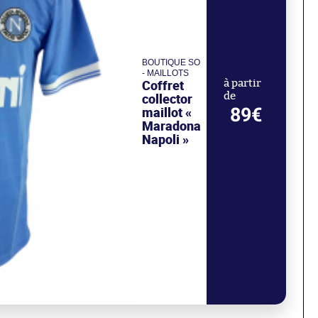
BOUTIQUE SO
- MAILLOTS
Coffret
à partir
de
collector
89€
maillot «
Maradona
Napoli »