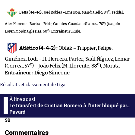
e
Betis (4-1-4-1) :
Joel Robles – Emerson, Mandi (Tello, 84
), Feddal,
e
Álex Moreno – Bartra – Fekir, Canales, Guardado (Lainez, 70
), Joaquín –
e
Loren Morón (Iglesias, 60
).
Entraîneur :
Rubi.
Atlético (4-4-2) :
Oblak – Trippier, Felipe,
Giménez, Lodi – H. Herrera, Parter, Saúl Ñíguez, Lemar
e
e
(Correa, 57
) – João Félix (M. Llorente, 88
), Morata.
Entraîneur :
Diego Simeone.
Résultats et classement de Liga
Le transfert de Cristian Romero à l’Inter bloqué par…
Pavard
SB
Commentaires