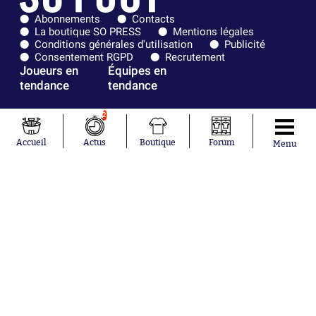
Abonnements
Contacts
La boutique SO PRESS
Mentions légales
Conditions générales d'utilisation
Publicité
Consentement RGPD
Recrutement
Joueurs en
Équipes en
tendance
tendance
Mohamed
Chelsea
2
Salah
Paris Saint-
Mykhailo
Germain
Accueil
Actus
Boutique
Forum
Menu
Mudryk
Bordeaux
Neymar
Olympique
Khalis Merah
lyonnais
Loïs Openda
FIFA
Moussa
Real Madrid
Niakhaté
RC Strasbourg
Nicolás
AC Milan
Tagliafico
France
Pavel Šulc
RC Lens
Josh Maja
Gauthier Hein