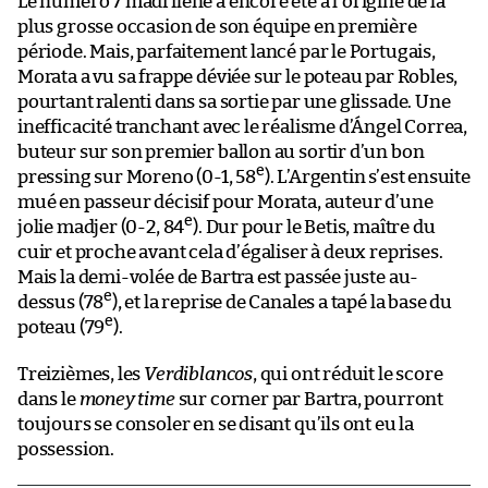
Le numéro 7 madrilène a encore été à l’origine de la
plus grosse occasion de son équipe en première
période. Mais, parfaitement lancé par le Portugais,
Morata a vu sa frappe déviée sur le poteau par Robles,
pourtant ralenti dans sa sortie par une glissade. Une
inefficacité tranchant avec le réalisme d’Ángel Correa,
buteur sur son premier ballon au sortir d’un bon
e
pressing sur Moreno (0-1, 58
). L’Argentin s’est ensuite
mué en passeur décisif pour Morata, auteur d’une
e
jolie madjer (0-2, 84
). Dur pour le Betis, maître du
cuir et proche avant cela d’égaliser à deux reprises.
Mais la demi-volée de Bartra est passée juste au-
e
dessus (78
), et la reprise de Canales a tapé la base du
e
poteau (79
).
Treizièmes, les
Verdiblancos
, qui ont réduit le score
dans le
money time
sur corner par Bartra, pourront
toujours se consoler en se disant qu’ils ont eu la
possession.