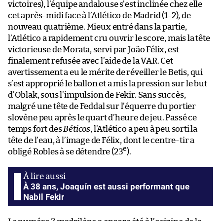
victoires), l’équipe andalouse s’est inclinée chez elle
cet après-midi face à l’Atlético de Madrid (1-2), de
nouveau quatrième. Mieux entré dans la partie,
l’Atlético a rapidement cru ouvrir le score, mais la tête
victorieuse de Morata, servi par João Félix, est
finalement refusée avec l’aide de la VAR. Cet
avertissement a eu le mérite de réveiller le Betis, qui
s’est approprié le ballon et a mis la pression sur le but
d’Oblak, sous l’impulsion de Fekir. Sans succès,
malgré une tête de Feddal sur l’équerre du portier
slovène peu après le quart d’heure de jeu. Passé ce
temps fort des
Béticos
, l’Atlético a peu à peu sorti la
tête de l’eau, à l’image de Félix, dont le centre-tir a
e
obligé Robles à se détendre (23
).
À 38 ans, Joaquín est aussi performant que
Nabil Fekir