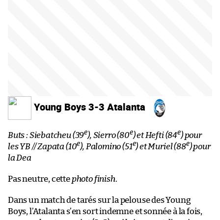
Young Boys 3-3 Atalanta
e
e
e
Buts : Siebatcheu (39
), Sierro (80
) et Hefti (84
) pour
e
e
e
les YB // Zapata (10
), Palomino (51
) et Muriel (88
) pour
la Dea
Pas neutre, cette
photo finish
.
Dans un match de tarés sur la pelouse des Young
Boys, l’Atalanta s’en sort indemne et sonnée à la fois,