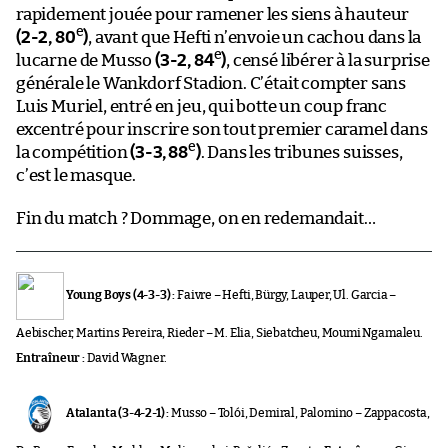
rapidement jouée pour ramener les siens à hauteur
e
(2-2, 80
)
, avant que Hefti n’envoie un cachou dans la
e
lucarne de Musso
(3-2, 84
)
, censé libérer à la surprise
générale le Wankdorf Stadion. C’était compter sans
Luis Muriel, entré en jeu, qui botte un coup franc
excentré pour inscrire son tout premier caramel dans
e
la compétition
(3-3, 88
)
. Dans les tribunes suisses,
c’est le masque.
Fin du match ? Dommage, on en redemandait…
Young Boys (4-3-3) :
Faivre – Hefti, Bürgy, Lauper, Ul. Garcia –
Aebischer, Martins Pereira, Rieder – M. Elia, Siebatcheu, Moumi Ngamaleu.
Entraîneur :
David Wagner.
Atalanta (3-4-2-1) :
Musso – Tolói, Demiral, Palomino – Zappacosta,