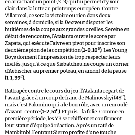
en arrachant un point (3-3) qui lui permet d’y voir
clair dans la lutte au printemps européen. Contre
Villarreal, ce sera la victoire ou rien dans deux
semaines, à domicile, si la
Dea
veut disputer les
huitièmes de la coupe aux grandes oreilles. Sereine en
début de rencontre, l’Atalanta ouvre le score par
Zapata, qui exécute Faivre en pivot pour inscrire son
e
deuxième pion de la compétition
(1-0, 10
)
. Les Young
Boys donnent l’impression de trop respecter leurs
invités, jusqu’à ce que Siebatcheu ne coupe un corner
d’Aebischer au premier poteau, en amont de la pause
e
(1-1, 39
)
.
Rattrapée contre le cours du jeu, l’Atalanta repart de
e
l’avant grâce à un coup de franc de Malinovskyi (48
),
mais c’est Palomino qui a le bon rôle, avec un enroulé
e
d’avant-centre
(1-2, 51
)
. Et puis… la folie. Comme en
première période, les YB se rebiffent et confirment
leur statut d’équipe à réaction. Après un raté de
Mambimbi, l’entrant Sierro profite d’une touche