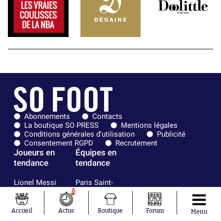
Abonnements
Contacts
La boutique SO PRESS
Mentions légales
Conditions générales d'utilisation
Publicité
Consentement RGPD
Recrutement
Joueurs en
Équipes en
tendance
tendance
Lionel Messi
Paris Saint-
Maghnes
Germain
3
Akliouche
Real Madrid
Mohamed
Olympique de
Accueil
Actus
Boutique
Forum
Menu
Salah
Marseille