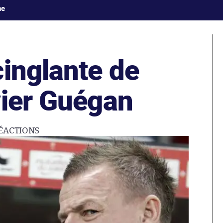
ne
cinglante de
vier Guégan
ÉACTIONS