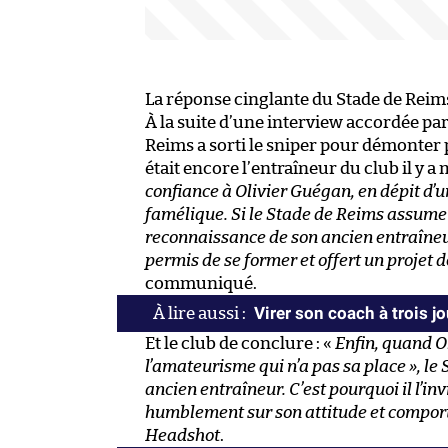
La réponse cinglante du Stade de Reim
À la suite d’une interview accordée pa
Reims a sorti le sniper pour démonter p
était encore l’entraîneur du club il y 
confiance à Olivier Guégan, en dépit d’
famélique. Si le Stade de Reims assume c
reconnaissance de son ancien entraîneur p
permis de se former et offert un projet 
communiqué.
Virer son coach à trois jo
Et le club de conclure : «
Enfin, quand O
l’amateurisme qui n’a pas sa place », le
ancien entraîneur. C’est pourquoi il l’in
humblement sur son attitude et comporte
Headshot
.