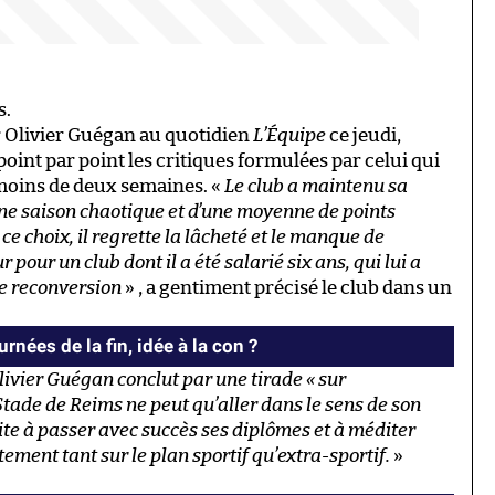
s.
r Olivier Guégan au quotidien
L’Équipe
ce jeudi,
oint par point les critiques formulées par celui qui
a moins de deux semaines. «
Le club a maintenu sa
une saison chaotique et d’une moyenne de points
e choix, il regrette la lâcheté et le manque de
our un club dont il a été salarié six ans, qui lui a
de reconversion
» , a gentiment précisé le club dans un
urnées de la fin, idée à la con ?
livier Guégan conclut par une tirade « sur
 Stade de Reims ne peut qu’aller dans le sens de son
vite à passer avec succès ses diplômes et à méditer
ment tant sur le plan sportif qu’extra-sportif.
»