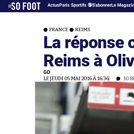
Actus
Paris Sportifs 🔞
S'abonner
Le Magazi
FRANCE
REIMS
La réponse 
Reims à Oli
GD
LE JEUDI 05 MAI 2016 À 16:36
10
R