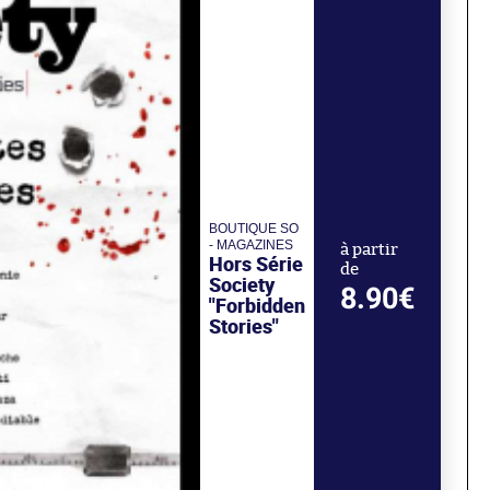
BOUTIQUE SO
- MAGAZINES
à partir
Hors Série
de
Society
8.90€
"Forbidden
Stories"