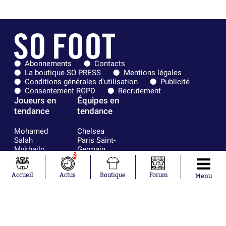
Abonnements
Contacts
La boutique SO PRESS
Mentions légales
Conditions générales d'utilisation
Publicité
Consentement RGPD
Recrutement
Joueurs en
Équipes en
tendance
tendance
Mohamed
Chelsea
Salah
Paris Saint-
Mykhailo
Germain
2
Mudryk
Bordeaux
Neymar
Olympique
Accueil
Actus
Boutique
Forum
Khalis Merah
lyonnais
Menu
Loïs Openda
FIFA
Moussa
Real Madrid
Niakhaté
RC Strasbourg
Nicolás
AC Milan
Tagliafico
France