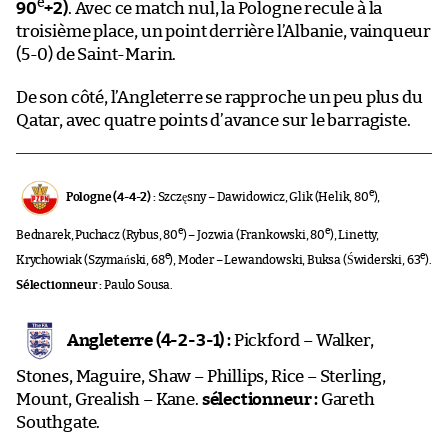
e
90
+2)
. Avec ce match nul, la Pologne recule à la
troisième place, un point derrière l’Albanie, vainqueur
(5-0) de Saint-Marin.
De son côté, l’Angleterre se rapproche un peu plus du
Qatar, avec quatre points d’avance sur le barragiste.
e
Pologne (4-4-2) :
Szczęsny – Dawidowicz, Glik (Helik, 80
),
e
e
Bednarek, Puchacz (Rybus, 80
) – Jozwia (Frankowski, 80
), Linetty,
e
e
Krychowiak (Szymański, 68
), Moder – Lewandowski, Buksa (Świderski, 63
).
Sélectionneur :
Paulo Sousa.
Angleterre (4-2-3-1) :
Pickford – Walker,
Stones, Maguire, Shaw – Phillips, Rice – Sterling,
Mount, Grealish – Kane.
sélectionneur :
Gareth
Southgate.