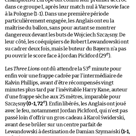
dans ce groupe I, après leur match nul à Varsovie face
à la Pologne (1-1). Dans une première période
particulièrement engagée, les Anglais ont eu la
maîtrise du ballon, sans pour autant se montrer
dangereux devant les buts de Wojciech Szczęsny. De
leur côté, les coéquipiers de Robert Lewandowski ont
su cadrer deux fois, mais le buteur du Bayern n’a pas
e
pu ouvrir le score face à Jordan Pickford (29
).
e
Les
Three Lions
ont dû attendre la 53
minute pour
enfin voir une frappe cadrée par l’intermédiaire de
Kalvin Phillips, avant d’être récompensés vingt
minutes plus tard par l’inévitable Harry Kane, auteur
d’une frappe sèche aux 25 mètres, imparable pour
e
Szczęsny
(0-1, 72
)
. Enfin libérés, les Anglais ont joué
avec le feu, notamment Jordan Pickford, qui n’est pas
passé loin d’offrir un gros cadeau à Karol Świderski,
avant de se brûler sur un centre parfait de
Lewandowski à destination de Damian Szymański
(1-1,