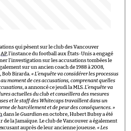
ations qui pèsent sur le club des Vancouver
t
AP
, l’instance du football aux États-Unis a engagé
er l’investigation sur les accusations tombées le
galement sur un ancien coach de 1988 à 2008,
 Bob Birarda.
« L’enquête va considérer les processus
al au moment de ces accusations, comprenant quelles
accusations
, a annoncé ce jeudi la MLS.
L’enquête va
dures actuelles du club et conseillera des mesures
ses et le staff des Whitecaps travaillent dans un
forme de harcèlement et de peur des conséquences. »
h
dans le
Guardian
en octobre, Hubert Bubsy a été
ur de la Jamaïque. Le club de Vancouver a également
excusant auprès de leur ancienne joueuse.
« Les