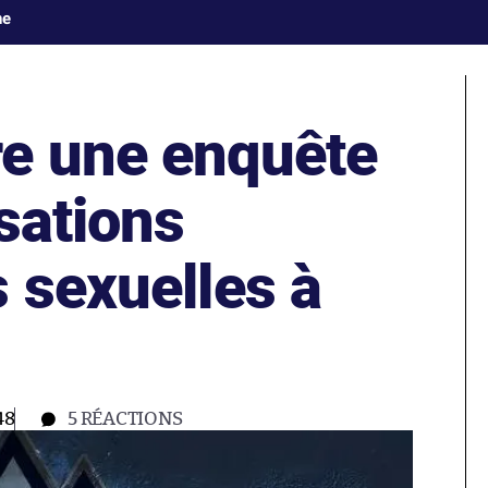
ne
e une enquête
sations
 sexuelles à
48
5
RÉACTIONS