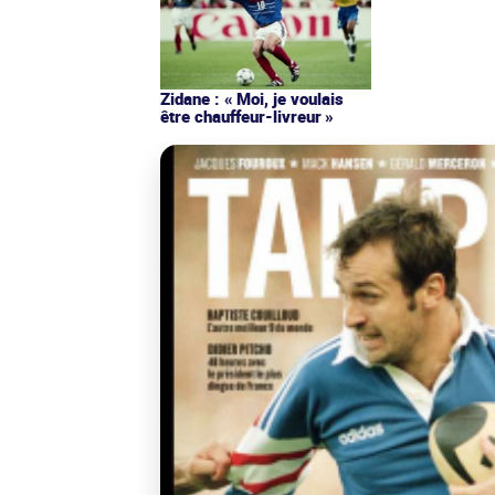
Zidane : « Moi, je voulais
être chauffeur-livreur »