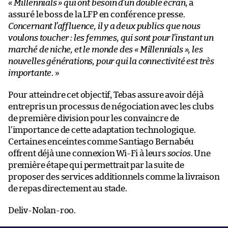
« Millennials » qui ont besoin d’un double écran
, a
assuré le boss de la LFP en conférence presse.
Concernant l’affluence, il y a deux publics que nous
voulons toucher : les femmes, qui sont pour l’instant un
marché de niche, et le monde des « Millennials », les
nouvelles générations, pour qui la connectivité est très
importante
. »
Pour atteindre cet objectif, Tebas assure avoir déjà
entrepris un processus de négociation avec les clubs
de première division pour les convaincre de
l’importance de cette adaptation technologique.
Certaines enceintes comme Santiago Bernabéu
offrent déjà une connexion Wi-Fi à leurs
socios
. Une
première étape qui permettrait par la suite de
proposer des services additionnels comme la livraison
de repas directement au stade.
Deliv-Nolan-roo.