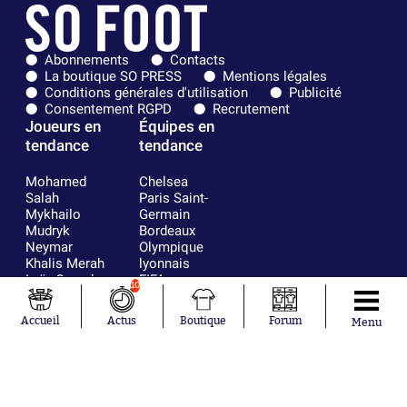
Abonnements
Contacts
La boutique SO PRESS
Mentions légales
Conditions générales d'utilisation
Publicité
Consentement RGPD
Recrutement
Joueurs en
Équipes en
tendance
tendance
Mohamed
Chelsea
Salah
Paris Saint-
Mykhailo
Germain
Mudryk
Bordeaux
Neymar
Olympique
Khalis Merah
lyonnais
Loïs Openda
FIFA
10
Moussa
Real Madrid
Niakhaté
RC Strasbourg
Accueil
Actus
Boutique
Forum
Menu
Nicolás
AC Milan
Tagliafico
France
Pavel Šulc
RC Lens
Josh Maja
Gauthier Hein