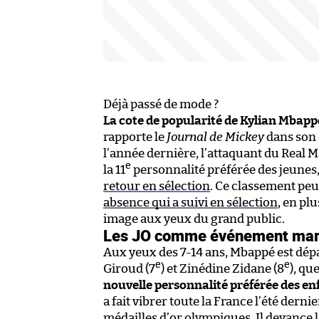
Déjà passé de mode ?
La cote de popularité de Kylian Mbappé
rapporte le
Journal de Mickey
dans son 
l’année dernière, l’attaquant du Real M
e
la 11
personnalité préférée des jeunes,
retour en sélection
. Ce classement peu
absence qui a suivi en sélection
, en pl
image aux yeux du grand public.
Les JO comme événement mar
Aux yeux des 7-14 ans, Mbappé est dép
e
e
Giroud (7
) et Zinédine Zidane (8
), qu
nouvelle personnalité préférée des en
a fait vibrer toute la France l’été der
médailles d’or olympiques. Il devance l