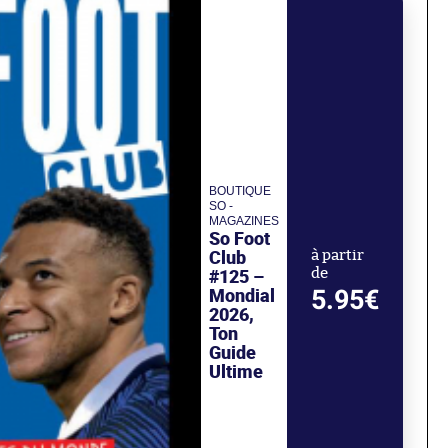
BOUTIQUE
SO -
MAGAZINES
So Foot
Club
à partir
#125 –
de
Mondial
5.95€
2026,
Ton
Guide
Ultime