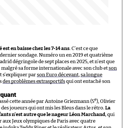
 est en baisse chez les 7-14 ans
. C’est ce que
dernier sondage. Numéro un en 2019 et quatrième
adrid dégringole de sept places en 2025, et n’est que
 malgré sa forme internationale avec son club et
son
t s’expliquer par
son Euro décevant
,
sa longue
us
des problèmes extrasportifs
qui ont entaché son
quant
e
assé cette année par Antoine Griezmann (5
), Olivier
e des joueurs qui ont mis les Bleus dans le rétro.
La
fants n’est autre que le nageur Léon Marchand
, qui
nier aux Jeux olympiques de Paris avec quatre
e judoka Teddy Riner et le réalisateur Artus,
et son