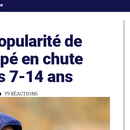
ne
opularité de
pé en chute
es 7-14 ans
79
RÉACTIONS