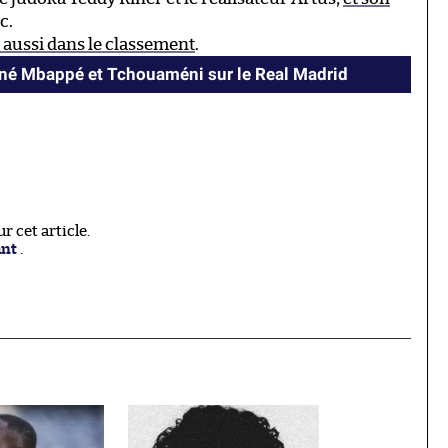
c.
aussi dans le classement
.
nné Mbappé et Tchouaméni sur le Real Madrid
 cet article.
ant
.