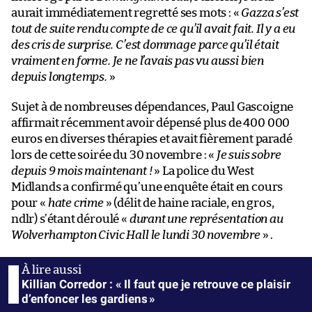
aurait immédiatement regretté ses mots : «
Gazza s’est
tout de suite rendu compte de ce qu’il avait fait. Il y a eu
des cris de surprise. C’est dommage parce qu’il était
vraiment en forme. Je ne l’avais pas vu aussi bien
depuis longtemps.
»
Sujet à de nombreuses dépendances, Paul Gascoigne
affirmait récemment avoir dépensé plus de 400 000
euros en diverses thérapies et avait fièrement paradé
lors de cette soirée du 30 novembre : «
Je suis sobre
depuis 9 mois maintenant !
» La police du West
Midlands a confirmé qu’une enquête était en cours
pour «
hate crime
» (délit de haine raciale, en gros,
ndlr) s’étant déroulé «
durant une représentation au
Wolverhampton Civic Hall le lundi 30 novembre
» .
Killian Corredor : « Il faut que je retrouve ce plaisir
d’enfoncer les gardiens »