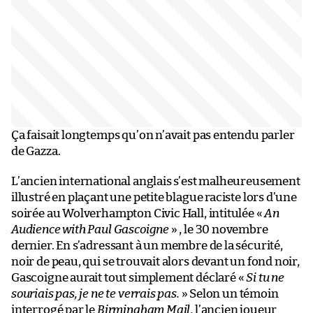
Ça faisait longtemps qu’on n’avait pas entendu parler
de Gazza.
L’ancien international anglais s’est malheureusement
illustré en plaçant une petite blague raciste lors d’une
soirée au Wolverhampton Civic Hall, intitulée «
An
Audience with Paul Gascoigne
» , le 30 novembre
dernier. En s’adressant à un membre de la sécurité,
noir de peau, qui se trouvait alors devant un fond noir,
Gascoigne aurait tout simplement déclaré «
Si tu ne
souriais pas, je ne te verrais pas.
» Selon un témoin
interrogé par le
Birmingham Mail
, l’ancien joueur