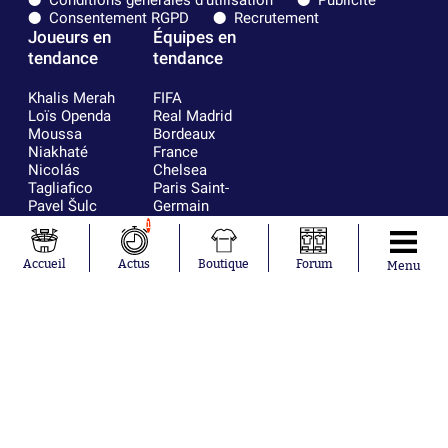
Consentement RGPD
Recrutement
Joueurs en
Équipes en
tendance
tendance
Khalis Merah
FIFA
Loïs Openda
Real Madrid
Moussa
Bordeaux
Niakhaté
France
Nicolás
Chelsea
Tagliafico
Paris Saint-
Pavel Šulc
Germain
Gauthier Hein
Olympique
1
Lionel Messi
lyonnais
Gonzalo
AC Milan
Accueil
Actus
Boutique
Forum
Menu
García Torres
RC Strasbourg
Gio Reyna
RC Lens
Leandro
Paredes