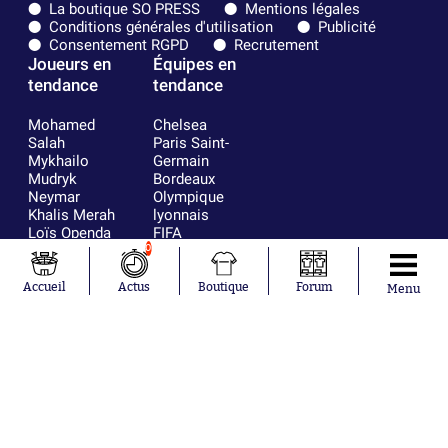
La boutique SO PRESS
Mentions légales
Conditions générales d'utilisation
Publicité
Consentement RGPD
Recrutement
Joueurs en
Équipes en
tendance
tendance
Mohamed
Chelsea
Salah
Paris Saint-
Mykhailo
Germain
Mudryk
Bordeaux
Neymar
Olympique
Khalis Merah
lyonnais
Loïs Openda
FIFA
Moussa
Real Madrid
0
Niakhaté
RC Strasbourg
Nicolás
AC Milan
Accueil
Actus
Boutique
Forum
Menu
Tagliafico
France
Pavel Šulc
RC Lens
Josh Maja
Gauthier Hein