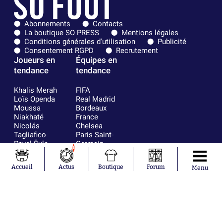
Abonnements
Contacts
La boutique SO PRESS
Mentions légales
Conditions générales d'utilisation
Publicité
Consentement RGPD
Recrutement
Joueurs en
Équipes en
tendance
tendance
Khalis Merah
FIFA
Loïs Openda
Real Madrid
Moussa
Bordeaux
Niakhaté
France
Nicolás
Chelsea
Tagliafico
Paris Saint-
Pavel Šulc
Germain
1
Gauthier Hein
Olympique
Lionel Messi
lyonnais
Accueil
Actus
Boutique
Forum
Menu
Gonzalo
AC Milan
García Torres
RC Strasbourg
Gio Reyna
RC Lens
Leandro
Paredes