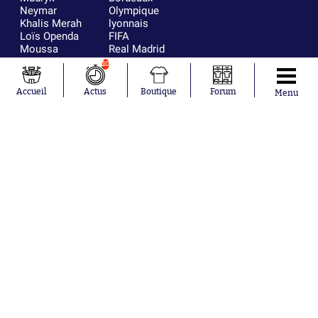
Neymar
Olympique
Khalis Merah
lyonnais
Loïs Openda
FIFA
Moussa
Real Madrid
Niakhaté
RC Strasbourg
10
Nicolás
AC Milan
Tagliafico
France
Accueil
Actus
Boutique
Forum
Menu
Pavel Šulc
RC Lens
Josh Maja
Gauthier Hein