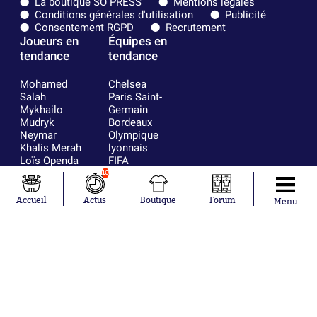
La boutique SO PRESS
Mentions légales
Conditions générales d'utilisation
Publicité
Consentement RGPD
Recrutement
Joueurs en
Équipes en
tendance
tendance
Mohamed
Chelsea
Salah
Paris Saint-
Mykhailo
Germain
Mudryk
Bordeaux
Neymar
Olympique
Khalis Merah
lyonnais
Loïs Openda
FIFA
Moussa
Real Madrid
10
Niakhaté
RC Strasbourg
Nicolás
AC Milan
Accueil
Actus
Boutique
Forum
Menu
Tagliafico
France
Pavel Šulc
RC Lens
Josh Maja
Gauthier Hein