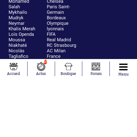
Mohamed
Chelsea
Salah
Paris Saint-
Mykhailo
Germain
Mudryk
Bordeaux
Neymar
Olympique
Khalis Merah
lyonnais
Loïs Openda
FIFA
Moussa
Real Madrid
Niakhaté
RC Strasbourg
Nicolás
AC Milan
Tagliafico
France
Pavel Šulc
RC Lens
10
Josh Maja
Gauthier Hein
Accueil
Actus
Boutique
Forum
Menu