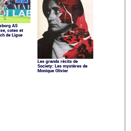
fsborg AS
se, cotes et
ch de Ligue
Les grands récits de
Society: Les mystères de
Monique Olivier