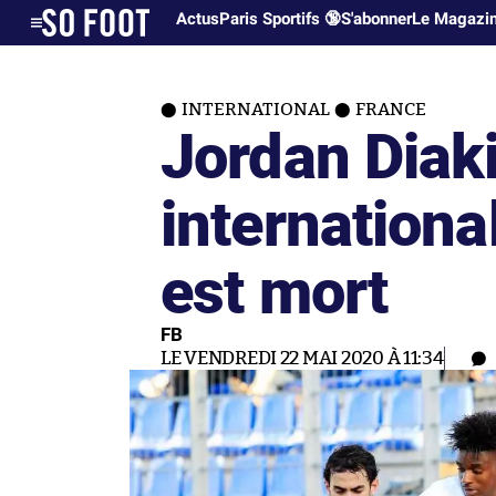
Actus
Paris Sportifs 🔞
S'abonner
Le Magazi
INTERNATIONAL
FRANCE
Jordan Diak
internationa
est mort
FB
LE VENDREDI 22 MAI 2020 À 11:34