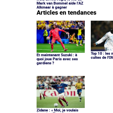
Mark van Bommel aide l’AZ
Alkmaar à gagner
Articles en tendances
Top 10 : les 
Et maintenant Suzuki : à
cultes de l'
quoi joue Paris avec ses
gardiens ?
Zidane : « Moi, je voulais