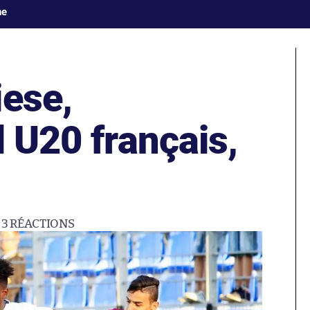
ne
iese,
l U20 français,
3
RÉACTIONS