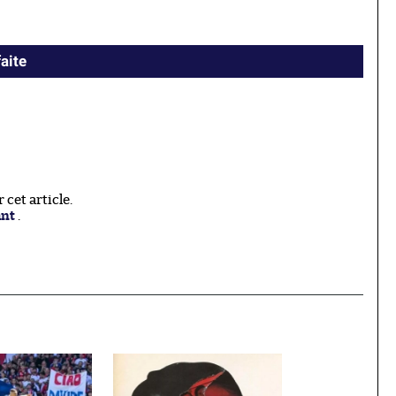
aite
cet article.
ant
.