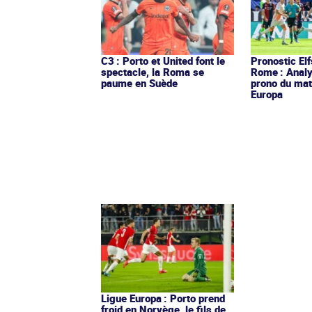
C3 : Porto et United font le
Pronostic El
spectacle, la Roma se
Rome : Analy
paume en Suède
prono du mat
Europa
Ligue Europa : Porto prend
froid en Norvège, le fils de