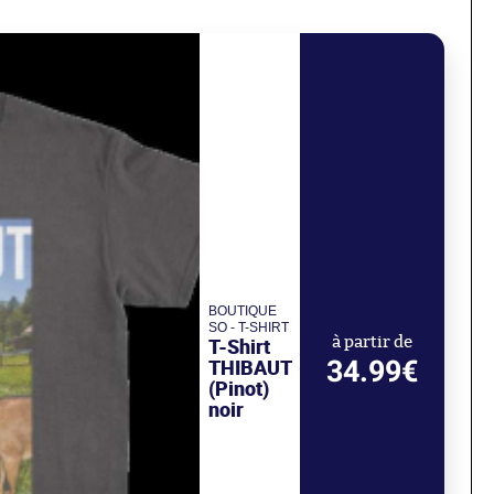
BOUTIQUE
SO - T-SHIRT
T-Shirt
à partir de
34.99€
THIBAUT
(Pinot)
noir