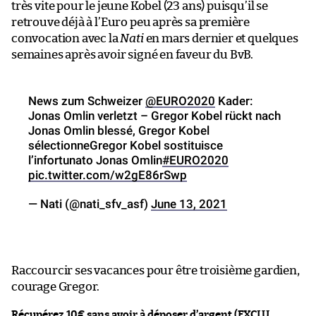
très vite pour le jeune Kobel (23 ans) puisqu’il se
retrouve déjà à l’Euro peu après sa première
convocation avec la
Nati
en mars dernier et quelques
semaines après avoir signé en faveur du BvB.
News zum Schweizer
@EURO2020
Kader:
Jonas Omlin verletzt – Gregor Kobel rückt nach
Jonas Omlin blessé, Gregor Kobel
sélectionneGregor Kobel sostituisce
l’infortunato Jonas Omlin
#EURO2020
pic.twitter.com/w2gE86rSwp
— Nati (@nati_sfv_asf)
June 13, 2021
Raccourcir ses vacances pour être troisième gardien,
courage Gregor.
Récupérez 10€ sans avoir à déposer d’argent (EXCLU