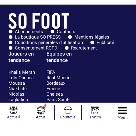
Abonnements
Contacts
La boutique SO PRESS
Mentions légales
Conditions générales d'utilisation
Publicité
Consentement RGPD
Recrutement
Joueurs en
Équipes en
tendance
tendance
Khalis Merah
FIFA
Loïs Openda
Real Madrid
Moussa
Bordeaux
Niakhaté
France
Nicolás
Chelsea
Tagliafico
Paris Saint-
Pavel Šulc
Germain
1
Gauthier Hein
Olympique
Lionel Messi
lyonnais
Accueil
Actus
Boutique
Forum
Menu
Gonzalo
AC Milan
García Torres
RC Strasbourg
Gio Reyna
RC Lens